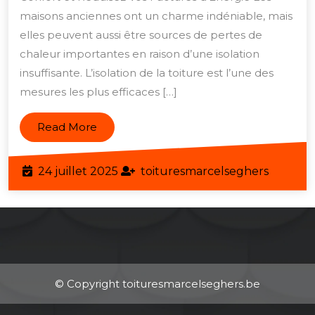
Vot
maisons anciennes ont un charme indéniable, mais
Mai
elles peuvent aussi être sources de pertes de
chaleur importantes en raison d’une isolation
Anc
insuffisante. L’isolation de la toiture est l’une des
ave
mesures les plus efficaces […]
une
Isol
Read
Read More
de
More
Toi
24
toiture
24 juillet 2025
toituresmarcelseghers
Ada
juillet
2025
© Copyright toituresmarcelseghers.be