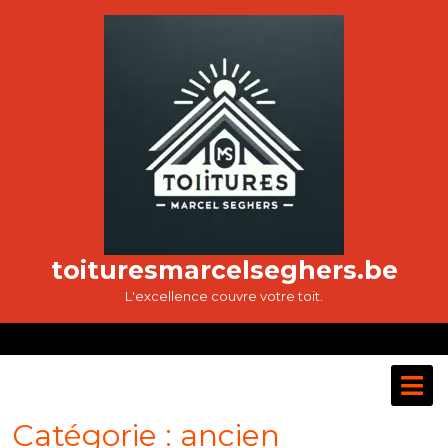
Passer
au
contenu
toituresmarcelseghers.be
L'excellence couvre votre toit.
O
M
Catégorie :
ancien