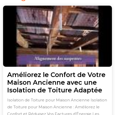
Améliorez le Confort de Votre
Maison Ancienne avec une
Amé
Isolation de Toiture Adaptée
le
Isolation de Toiture pour Maison Ancienne Isolation
Con
de Toiture pour Maison Ancienne : Améliorez le
de
Confort et Réduisez Vos Factures d’Énergie Les