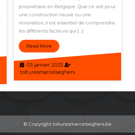
ente
propriétaire en Belgique. Que ce soit pour
en
une construction neuve ou une
Belgique
s
rénovation, il est essentiel de comprendre
:
les différents facteurs qui […]
Ce
qu’il
Read
Read More
r
faut
More
savoir
que
03
03 janvier 2025
janvier
toituresmarcelseghers
toituresmarcelseghers
eghers
2025
© Copyright toituresmarcelseghers.be