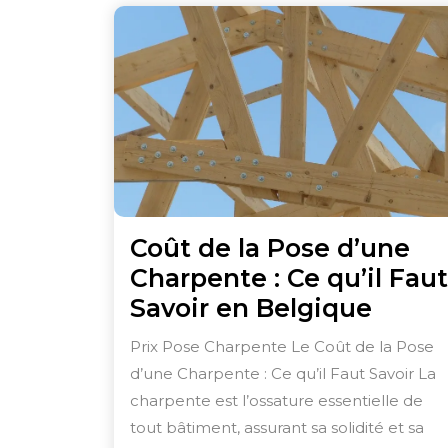
Coût de la Pose d’une
Charpente : Ce qu’il Faut
Coût
Savoir en Belgique
de
Prix Pose Charpente Le Coût de la Pose
la
d’une Charpente : Ce qu’il Faut Savoir La
Pose
charpente est l’ossature essentielle de
d’une
tout bâtiment, assurant sa solidité et sa