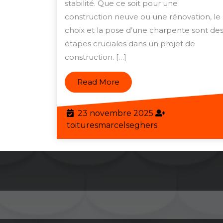
Charp
stabilité. Que ce soit pour une
construction neuve ou une rénovation, le
:
choix et la pose d’une charpente sont de
Ce
étapes cruciales dans un projet de
qu’il
construction. […]
Faut
Savoi
Read
Read More
en
More
Belgi
23
23 novembre 2025
novembre
toituresmarcels
toituresmarcelseghers
2025