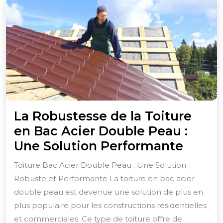
La Robustesse de la Toiture
en Bac Acier Double Peau :
La
Une Solution Performante
Robus
Toiture Bac Acier Double Peau : Une Solution
de
Robuste et Performante La toiture en bac acier
la
double peau est devenue une solution de plus en
Toitur
plus populaire pour les constructions résidentielles
en
et commerciales. Ce type de toiture offre de