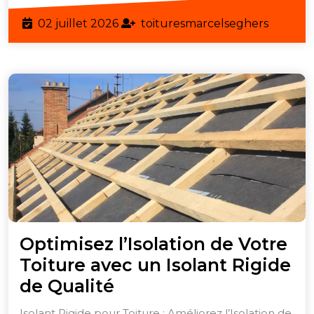
02
toiture
02 juillet 2026
toituresmarcelseghers
juillet
2026
Optimisez l’Isolation de Votre
Toiture avec un Isolant Rigide
Optimisez
de Qualité
l’Isolation
Isolant Rigide pour Toiture : Améliorez l’Isolation de