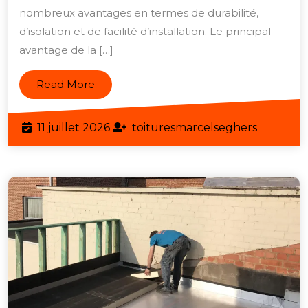
nombreux avantages en termes de durabilité,
Bac
d’isolation et de facilité d’installation. Le principal
Acier
avantage de la […]
Doubl
Peau
Read
Read More
:
More
Une
11
toitures
11 juillet 2026
toituresmarcelseghers
Soluti
juillet
Perfo
2026