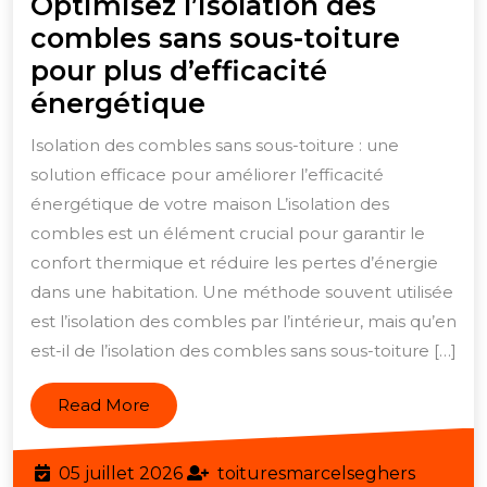
Optimisez l’isolation des
combles sans sous-toiture
pour plus d’efficacité
Optimisez
énergétique
l’isolation
Isolation des combles sans sous-toiture : une
des
solution efficace pour améliorer l’efficacité
combles
énergétique de votre maison L’isolation des
sans
combles est un élément crucial pour garantir le
sous-
confort thermique et réduire les pertes d’énergie
dans une habitation. Une méthode souvent utilisée
toiture
est l’isolation des combles par l’intérieur, mais qu’en
pour
est-il de l’isolation des combles sans sous-toiture […]
plus
d’efficacité
Read
Read More
énergétique
More
05
toiture
05 juillet 2026
toituresmarcelseghers