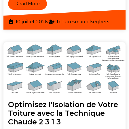
en
Read
Read More
Belgique
More
10
toitures
10 juillet 2026
toituresmarcelseghers
juillet
2026
Optimisez l’Isolation de Votre
Toiture avec la Technique
Optimisez
Chaude 2 3 1 3