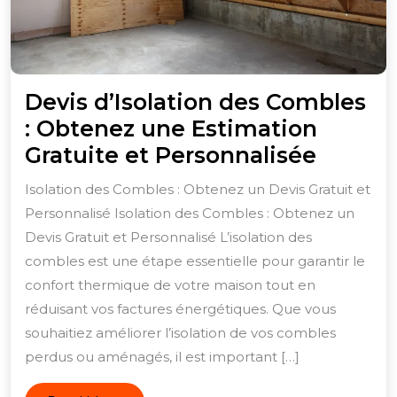
Devis d’Isolation des Combles
: Obtenez une Estimation
Devis
Gratuite et Personnalisée
d’Isola
Isolation des Combles : Obtenez un Devis Gratuit et
des
Personnalisé Isolation des Combles : Obtenez un
Combl
Devis Gratuit et Personnalisé L’isolation des
:
combles est une étape essentielle pour garantir le
Obten
confort thermique de votre maison tout en
réduisant vos factures énergétiques. Que vous
une
souhaitiez améliorer l’isolation de vos combles
Estima
perdus ou aménagés, il est important […]
Gratui
et