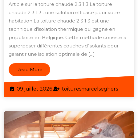
l’Isolation
Article sur la toiture chaude 2 3 1 3 La toiture
de
chaude 2 3 1 3 : une solution efficace pour votre
Votre
habitation La toiture chaude 2 3 1 3 est une
Toiture
technique d’isolation thermique qui gagne en
avec
popularité en Belgique. Cette méthode consiste à
superposer différentes couches d’isolants pour
la
garantir une isolation optimale de […]
Technique
Chaude
Read
Read More
2
More
3
09
toiture
09 juillet 2026
toituresmarcelseghers
1
juillet
3
2026