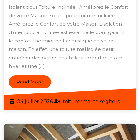
le
Isolant pour Toiture Inclinée : Améliorez le Confort
Bon
de Votre Maison Isolant pour Toiture Inclinée :
Isolant
Améliorez le Confort de Votre Maison L’isolation
pour
d’une toiture inclinée est essentielle pour garantir
Votre
le confort thermique et acoustique de votre
maison. En effet, une toiture mal isolée peut
Toiture
entraîner des pertes de chaleur importantes en
Inclinée:
hiver et une […]
Conseils
et
Read
Read More
Solutions
More
04
toiture
04 juillet 2026
toituresmarcelseghers
juillet
2026