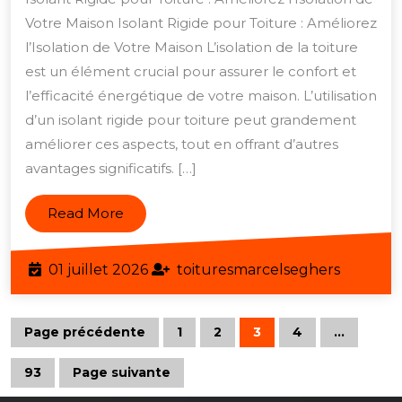
de
Votre Maison Isolant Rigide pour Toiture : Améliorez
Votre
l’Isolation de Votre Maison L’isolation de la toiture
Toiture
est un élément crucial pour assurer le confort et
avec
l’efficacité énergétique de votre maison. L’utilisation
d’un isolant rigide pour toiture peut grandement
un
améliorer ces aspects, tout en offrant d’autres
Isolant
avantages significatifs. […]
Rigide
de
Read
Read More
Qualité
More
01
toitures
01 juillet 2026
toituresmarcelseghers
juillet
2026
Navigation
Page précédente
1
2
3
4
…
Page
Page
Page
Page
des
93
Page suivante
Page
articles