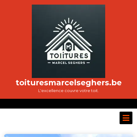
Passer
au
contenu
toituresmarcelseghers.be
L'excellence couvre votre toit.
O
M