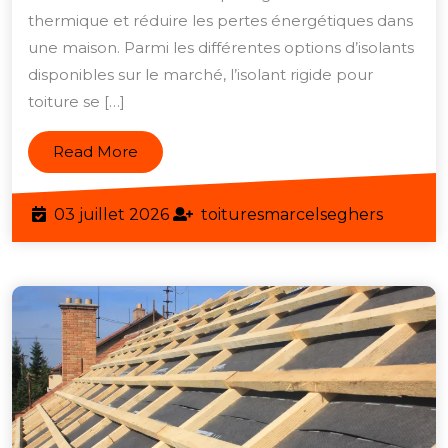
avec
thermique et réduire les pertes énergétiques dans
une maison. Parmi les différentes options d’isolants
un
disponibles sur le marché, l’isolant rigide pour
Isolant
toiture se […]
Rigide
de
Read
Read More
Qualité
More
03
toiture
03 juillet 2026
toituresmarcelseghers
juillet
2026