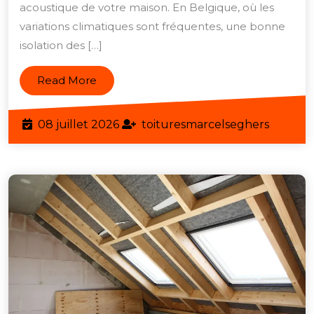
acoustique de votre maison. En Belgique, où les
ave
variations climatiques sont fréquentes, une bonne
une
isolation des […]
Isol
de
Read
Read More
Com
More
de
08
toiture
08 juillet 2026
toituresmarcelseghers
Toit
juillet
effi
2026