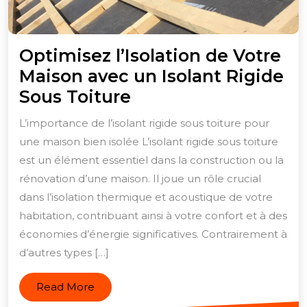
Optimisez l’Isolation de Votre
Maison avec un Isolant Rigide
Optimisez
Sous Toiture
l’Isolation
L’importance de l’isolant rigide sous toiture pour
de
une maison bien isolée L’isolant rigide sous toiture
Votre
est un élément essentiel dans la construction ou la
Maison
rénovation d’une maison. Il joue un rôle crucial
avec
dans l’isolation thermique et acoustique de votre
habitation, contribuant ainsi à votre confort et à des
un
économies d’énergie significatives. Contrairement à
Isolant
d’autres types […]
Rigide
Sous
Read
Read More
Toiture
More