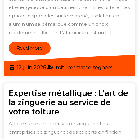
l’Isolati
et énergétique d’un bâtiment. Parmi les différentes
options disponibles sur le marché, l’isolation en
en
aluminium se démarque comme un choix
Alumin
moderne et efficace. L’aluminium est un […]
pour
Toiture
Read
Read More
More
12
toituresma
12 juin 2026
toituresmarcelseghers
juin
2026
Expertise métallique : L’art de
la zinguerie au service de
Expertise
votre toiture
métallique
Article sur les entreprises de zinguerie Les
:
entreprises de zinguerie : des experts en finition