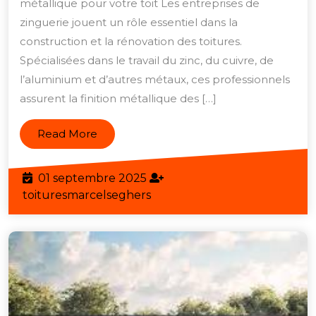
L’art
métallique pour votre toit Les entreprises de
de
zinguerie jouent un rôle essentiel dans la
la
construction et la rénovation des toitures.
Spécialisées dans le travail du zinc, du cuivre, de
zinguerie
l’aluminium et d’autres métaux, ces professionnels
au
assurent la finition métallique des […]
service
de
Read
Read More
votre
More
toiture
01
01 septembre 2025
septembre
toituresmarcelseghers
toituresmarcelseghers
2025