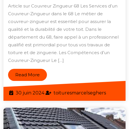
de
Article sur Couvreur Zingueur 68 Les Services d’un
Couvreur-
Couvreur-Zingueur dans le 68 Le métier de
Zingueur
couvreur-zingueur est essentiel pour assurer la
de
qualité et la durabilité de votre toit. Dans le
Qualité
département du 68, faire appel à un professionnel
qualifié est primordial pour tous vos travaux de
dans
toiture et de zinguerie. Les Compétences d’un
le
Couvreur-Zingueur Le […]
68
Read
Read More
More
30
toituresm
30 juin 2024
toituresmarcelseghers
juin
2024