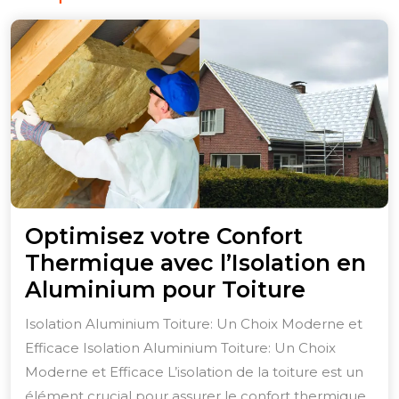
Optimisez votre Confort
Thermique avec l’Isolation en
Optimis
Aluminium pour Toiture
votre
Isolation Aluminium Toiture: Un Choix Moderne et
Confort
Efficace Isolation Aluminium Toiture: Un Choix
Thermi
Moderne et Efficace L’isolation de la toiture est un
avec
élément crucial pour assurer le confort thermique