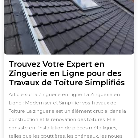
Trouvez Votre Expert en
Zinguerie en Ligne pour des
Tr
Travaux de Toiture Simplifiés
Vot
Article sur la Zinguerie en Ligne La Zinguerie en
Exp
Ligne : Moderniser et Simplifier vos Travaux de
en
Toiture La zinguerie est un élément crucial dans la
Zin
construction et la rénovation des toitures. Elle
en
consiste en l’installation de pièces métalliques,
telles que les gouttières, les chéneaux, les noues
Lig