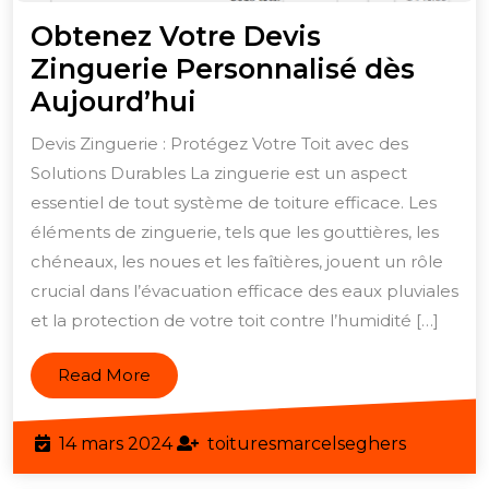
Obtenez Votre Devis
Zinguerie Personnalisé dès
Obtenez
Aujourd’hui
Votre
Devis Zinguerie : Protégez Votre Toit avec des
Devis
Solutions Durables La zinguerie est un aspect
Zinguerie
essentiel de tout système de toiture efficace. Les
Personnalisé
éléments de zinguerie, tels que les gouttières, les
dès
chéneaux, les noues et les faîtières, jouent un rôle
crucial dans l’évacuation efficace des eaux pluviales
Aujourd’hui
et la protection de votre toit contre l’humidité […]
Read
Read More
More
14
toitures
14 mars 2024
toituresmarcelseghers
mars