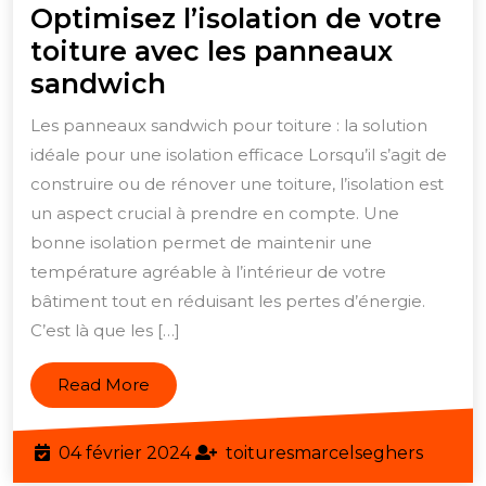
Optimisez l’isolation de votre
toiture avec les panneaux
Optimisez
sandwich
l’isolation
Les panneaux sandwich pour toiture : la solution
de
idéale pour une isolation efficace Lorsqu’il s’agit de
votre
construire ou de rénover une toiture, l’isolation est
toiture
un aspect crucial à prendre en compte. Une
avec
bonne isolation permet de maintenir une
température agréable à l’intérieur de votre
les
bâtiment tout en réduisant les pertes d’énergie.
panneaux
C’est là que les […]
sandwich
Read
Read More
More
04
toitur
04 février 2024
toituresmarcelseghers
février