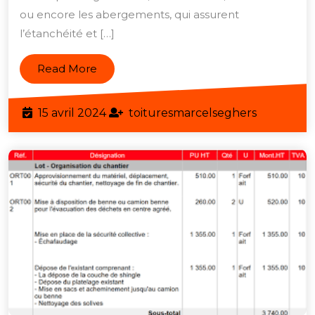
ou encore les abergements, qui assurent
po
l’étanchéité et […]
de
Tra
Read
Read More
de
More
Toi
15
toituresm
15 avril 2024
toituresmarcelseghers
Sim
avril
2024