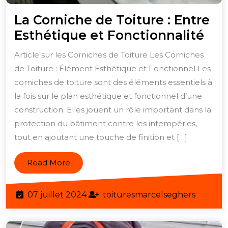
La Corniche de Toiture : Entre
La
Esthétique et Fonctionnalité
Cor
Article sur les Corniches de Toiture Les Corniches
de
de Toiture : Élément Esthétique et Fonctionnel Les
Toi
corniches de toiture sont des éléments essentiels à
:
la fois sur le plan esthétique et fonctionnel d’une
Ent
construction. Elles jouent un rôle important dans la
protection du bâtiment contre les intempéries,
Est
tout en ajoutant une touche de finition et […]
et
Fon
Read
Read More
More
07
toiture
07 juillet 2024
toituresmarcelseghers
juillet
2024