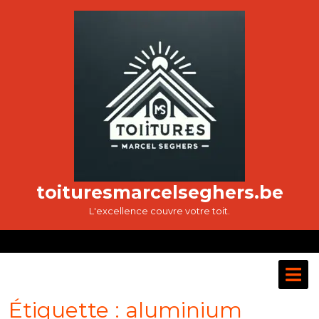
Passer
au
contenu
toituresmarcelseghers.be
L'excellence couvre votre toit.
O
M
Étiquette :
aluminium