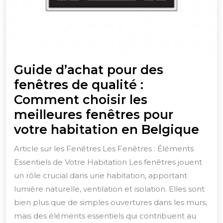
Guide d’achat pour des
fenêtres de qualité :
Comment choisir les
meilleures fenêtres pour
Gui
votre habitation en Belgique
d’a
Article sur les Fenêtres Les Fenêtres : Éléments
pou
Essentiels de Votre Habitation Les fenêtres jouent
des
un rôle crucial dans une habitation, apportant
fen
lumière naturelle, ventilation et isolation. Elles sont
de
bien plus que de simples ouvertures dans les murs,
mais des éléments essentiels qui contribuent au
qua