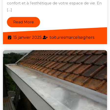
confort et à l’esthétique de votre espace de vie. En
:
[…]
Co
cho
Read
Read More
les
More
mei
15
toiture
15 janvier 2025
toituresmarcelseghers
fen
janvier
pou
2025
vot
hab
en
Bel