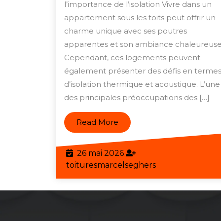
de
l’importance de l’isolation Vivre dans un
Votre
appartement sous les toits peut offrir un
Appart
charme unique avec ses poutres
apparentes et son ambiance chaleureuse
Sous
Cependant, ces logements peuvent
les
également présenter des défis en terme
Toits
d’isolation thermique et acoustique. L’une
grâce
des principales préoccupations des […]
à
une
Read
Read More
More
Isolati
Efficac
26
26 mai 2026
mai
toituresmarcels
toituresmarcelseghers
2026