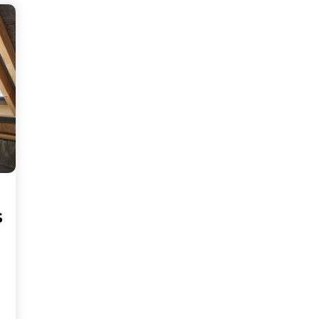
s
sez