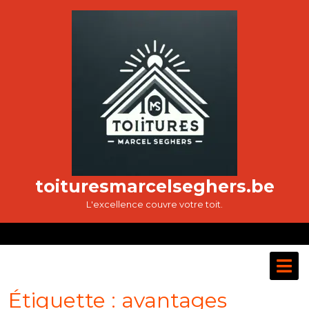
Passer
au
contenu
toituresmarcelseghers.be
L'excellence couvre votre toit.
O
M
Étiquette :
avantages