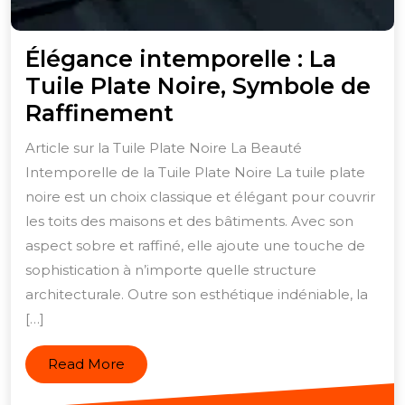
Élégance intemporelle : La
Tuile Plate Noire, Symbole de
Élégance
Raffinement
intemporelle
Article sur la Tuile Plate Noire La Beauté
:
Intemporelle de la Tuile Plate Noire La tuile plate
La
noire est un choix classique et élégant pour couvrir
Tuile
les toits des maisons et des bâtiments. Avec son
Plate
aspect sobre et raffiné, elle ajoute une touche de
sophistication à n’importe quelle structure
Noire,
architecturale. Outre son esthétique indéniable, la
Symbole
[…]
de
Raffinement
Read
Read More
More