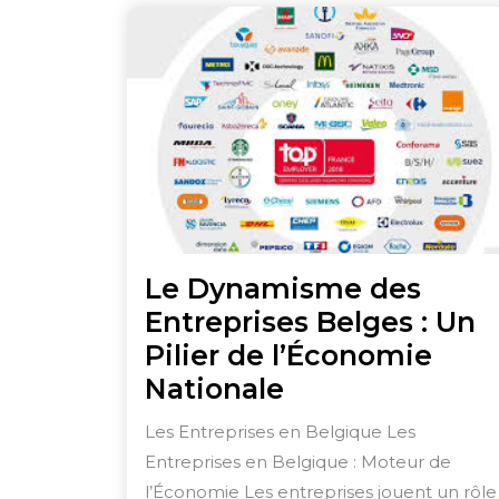
Le Dynamisme des
Entreprises Belges : Un
Pilier de l’Économie
Le
Nationale
Dynamisme
Les Entreprises en Belgique Les
des
Entreprises en Belgique : Moteur de
Entreprises
l’Économie Les entreprises jouent un rôle