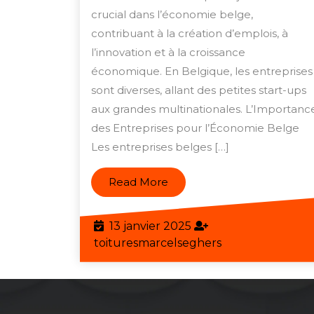
Belges
crucial dans l’économie belge,
:
contribuant à la création d’emplois, à
l’innovation et à la croissance
Un
économique. En Belgique, les entreprises
Pilier
sont diverses, allant des petites start-ups
de
aux grandes multinationales. L’Importanc
l’Économie
des Entreprises pour l’Économie Belge
Nationale
Les entreprises belges […]
Read
Read More
More
13
13 janvier 2025
janvier
toituresmarcels
toituresmarcelseghers
2025