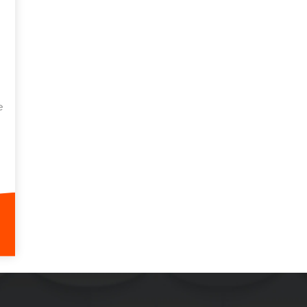
e
eghers