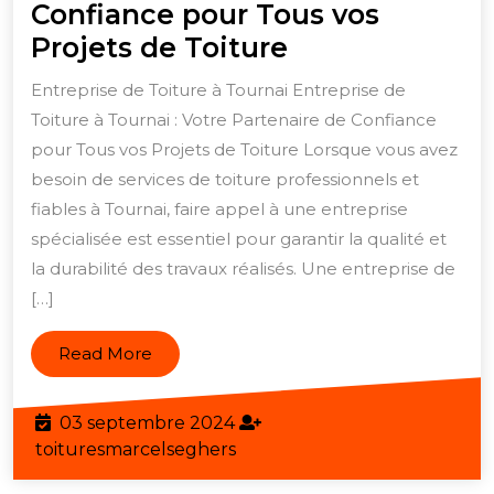
Confiance pour Tous vos
Entreprise
Projets de Toiture
de
Entreprise de Toiture à Tournai Entreprise de
Toiture
Toiture à Tournai : Votre Partenaire de Confiance
à
pour Tous vos Projets de Toiture Lorsque vous avez
Tournai
besoin de services de toiture professionnels et
:
fiables à Tournai, faire appel à une entreprise
spécialisée est essentiel pour garantir la qualité et
Votre
la durabilité des travaux réalisés. Une entreprise de
Partenaire
[…]
de
Confiance
Read
Read More
pour
More
Tous
03
03 septembre 2024
vos
septembre
toituresmarcelseghers
toituresmarcelseghers
Projets
2024