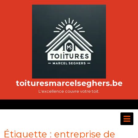
Passer
au
contenu
toituresmarcelseghers.be
L'excellence couvre votre toit.
O
M
Étiquette :
entreprise de