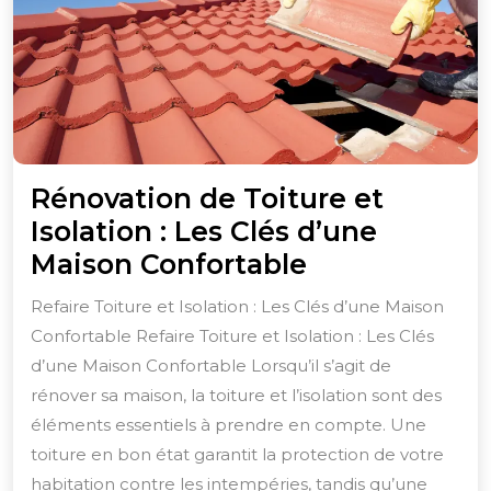
Rénovation de Toiture et
Isolation : Les Clés d’une
Rénovation
Maison Confortable
de
Refaire Toiture et Isolation : Les Clés d’une Maison
Toiture
Confortable Refaire Toiture et Isolation : Les Clés
et
d’une Maison Confortable Lorsqu’il s’agit de
Isolation
rénover sa maison, la toiture et l’isolation sont des
:
éléments essentiels à prendre en compte. Une
toiture en bon état garantit la protection de votre
Les
habitation contre les intempéries, tandis qu’une