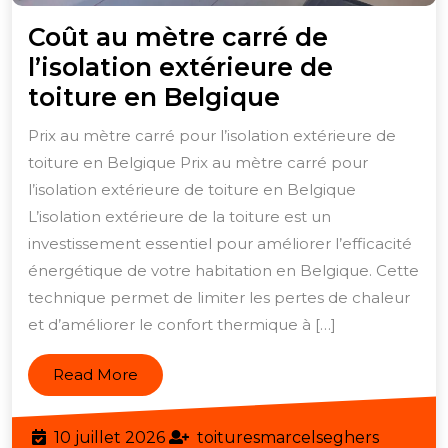
Coût au mètre carré de
l’isolation extérieure de
Coût
toiture en Belgique
au
Prix au mètre carré pour l’isolation extérieure de
mètre
toiture en Belgique Prix au mètre carré pour
carré
l’isolation extérieure de toiture en Belgique
de
L’isolation extérieure de la toiture est un
l’isolation
investissement essentiel pour améliorer l’efficacité
énergétique de votre habitation en Belgique. Cette
extérieure
technique permet de limiter les pertes de chaleur
de
et d’améliorer le confort thermique à […]
toiture
en
Read
Read More
Belgique
More
10
toitures
10 juillet 2026
toituresmarcelseghers