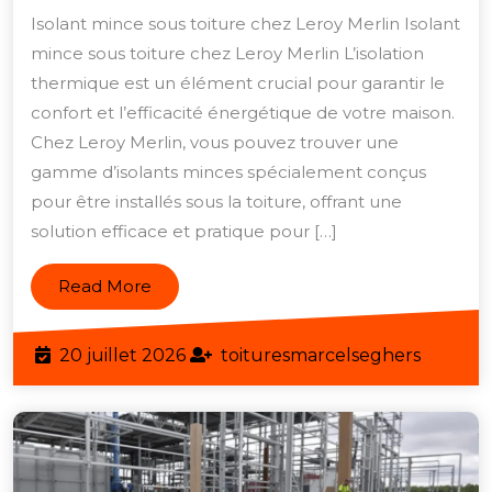
mince
Isolant mince sous toiture chez Leroy Merlin Isolant
sous
mince sous toiture chez Leroy Merlin L’isolation
toiture
thermique est un élément crucial pour garantir le
:
confort et l’efficacité énergétique de votre maison.
découvrez
Chez Leroy Merlin, vous pouvez trouver une
gamme d’isolants minces spécialement conçus
la
pour être installés sous la toiture, offrant une
gamme
solution efficace et pratique pour […]
Leroy
Merlin
Read
Read More
More
20
toiture
20 juillet 2026
toituresmarcelseghers
juillet
2026