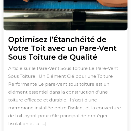
Optimisez l’Étanchéité de
Votre Toit avec un Pare-Vent
Optimis
Sous Toiture de Qualité
l’Étanch
Article sur le Pare-Vent Sous Toiture Le Pare-Vent
de
Sous Toiture : Un Élément Clé pour une Toiture
Votre
Performante Le pare-vent sous toiture est un
Toit
élément essentiel dans la construction d’une
avec
toiture efficace et durable. Il s’agit d’une
membrane installée entre l’isolant et la couverture
un
de toit, ayant pour rôle principal de protéger
Pare-
l’isolation et la […]
Vent