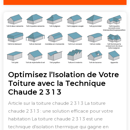
juillet
2026
Optimisez l’Isolation de Votre
Toiture avec la Technique
Optimisez
Chaude 2 3 1 3
l’Isolation
Article sur la toiture chaude 2 3 1 3 La toiture
de
chaude 2 3 1 3 : une solution efficace pour votre
Votre
habitation La toiture chaude 2 3 1 3 est une
Toiture
technique d’isolation thermique qui gagne en