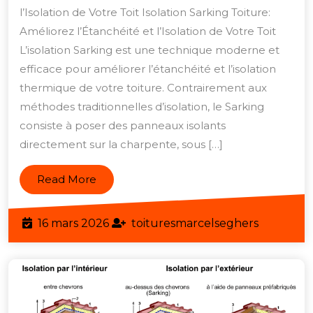
de
l’Isolation de Votre Toit Isolation Sarking Toiture:
Votre
Améliorez l’Étanchéité et l’Isolation de Votre Toit
Toiture
L’isolation Sarking est une technique moderne et
avec
efficace pour améliorer l’étanchéité et l’isolation
thermique de votre toiture. Contrairement aux
la
méthodes traditionnelles d’isolation, le Sarking
Méthode
consiste à poser des panneaux isolants
Sarking
directement sur la charpente, sous […]
Read
Read More
More
16
toituresm
16 mars 2026
toituresmarcelseghers
mars
2026