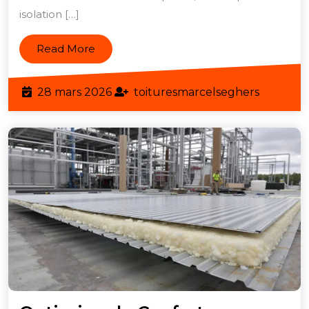
Clés
isolation […]
d’une
Maison
Read
Read More
Confortable
More
28
toitures
28 mars 2026
toituresmarcelseghers
mars
2026