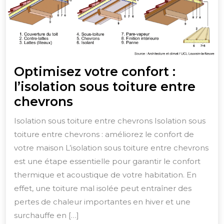
Optimisez votre confort :
l’isolation sous toiture entre
Optimisez
chevrons
votre
Isolation sous toiture entre chevrons Isolation sous
confort
toiture entre chevrons : améliorez le confort de
:
votre maison L’isolation sous toiture entre chevrons
l’isolation
est une étape essentielle pour garantir le confort
sous
thermique et acoustique de votre habitation. En
effet, une toiture mal isolée peut entraîner des
toiture
pertes de chaleur importantes en hiver et une
entre
surchauffe en […]
chevrons