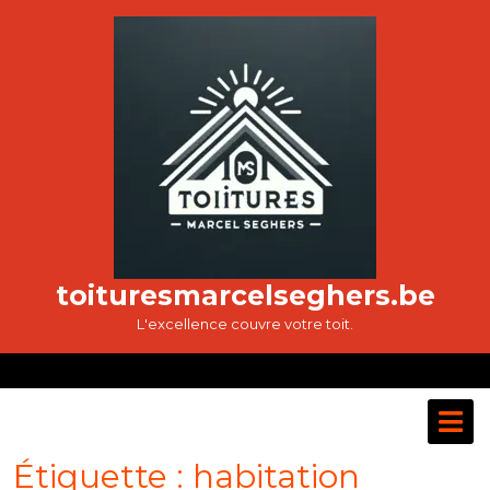
Passer
au
contenu
toituresmarcelseghers.be
L'excellence couvre votre toit.
O
M
Étiquette :
habitation