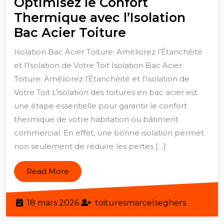
Optimisez le Confort
Thermique avec l’Isolation
Optimisez
Bac Acier Toiture
le
Isolation Bac Acier Toiture: Améliorez l’Étanchéité
Confort
et l’Isolation de Votre Toit Isolation Bac Acier
Thermique
Toiture: Améliorez l’Étanchéité et l’Isolation de
avec
Votre Toit L’isolation des toitures en bac acier est
l’Isolation
une étape essentielle pour garantir le confort
thermique de votre habitation ou bâtiment
Bac
commercial. En effet, une bonne isolation permet
Acier
non seulement de réduire les pertes […]
Toiture
Read
Read More
More
18
toitures
18 mars 2026
toituresmarcelseghers
mars