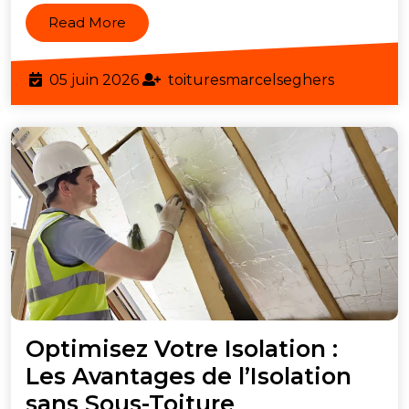
Sous
Read
Read More
Toiture
More
de
05
toituresm
05 juin 2026
toituresmarcelseghers
Qualité
juin
2026
Optimisez Votre Isolation :
Les Avantages de l’Isolation
Optimisez
sans Sous-Toiture