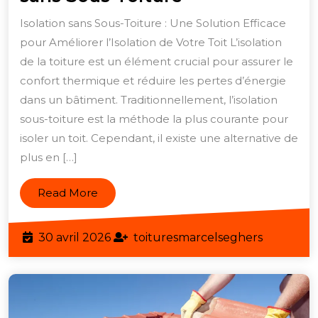
Votre
Isolation sans Sous-Toiture : Une Solution Efficace
Isolation
pour Améliorer l’Isolation de Votre Toit L’isolation
:
de la toiture est un élément crucial pour assurer le
Les
confort thermique et réduire les pertes d’énergie
Avantages
dans un bâtiment. Traditionnellement, l’isolation
sous-toiture est la méthode la plus courante pour
de
isoler un toit. Cependant, il existe une alternative de
l’Isolation
plus en […]
sans
Sous-
Read
Read More
Toiture
More
30
toituresm
30 avril 2026
toituresmarcelseghers
avril
2026