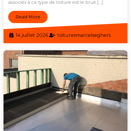
associés à ce type de toiture est le bruit […]
et
Isol
Read
Read More
Phon
More
la
14
toitures
14 juillet 2026
toituresmarcelseghers
Solu
juillet
Idéa
2026