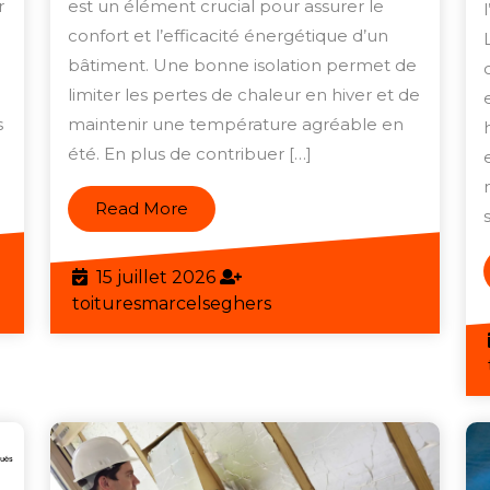
n
la
r
est un élément crucial pour assurer le
meilleure
confort et l’efficacité énergétique d’un
bâtiment. Une bonne isolation permet de
isolation
limiter les pertes de chaleur en hiver et de
de
s
maintenir une température agréable en
toiture
été. En plus de contribuer […]
Read
Read More
More
15
15 juillet 2026
eghers
juillet
toituresmarcelseghers
toituresmarcelseghers
2026