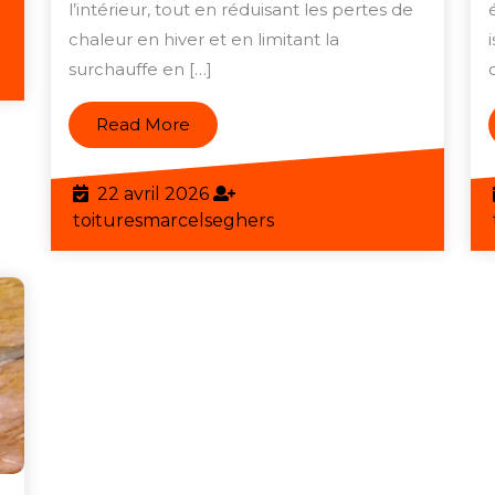
ntérieur
l’intérieur, tout en réduisant les pertes de
Toiture
chaleur en hiver et en limitant la
par
surchauffe en […]
eghers
l’Intérieur
Read
Read More
More
22
22 avril 2026
avril
toituresmarcelseghers
toituresmarcelseghers
2026