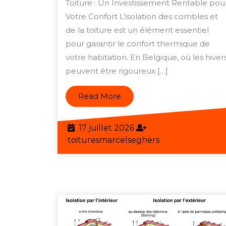
L’Isolatio
Toiture : Un Investissement Rentable pou
des
Votre Confort L’isolation des combles et
de la toiture est un élément essentiel
Combles
pour garantir le confort thermique de
et
votre habitation. En Belgique, où les hiver
de
peuvent être rigoureux […]
la
Toiture
Read
Read More
More
17
17 juillet 2026
juillet
toituresmarcels
toituresmarcelseghers
2026