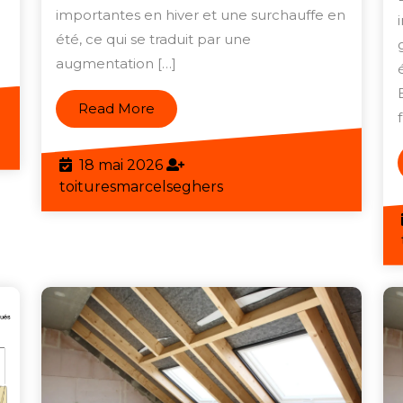
importantes en hiver et une surchauffe en
Isolant
été, ce qui se traduit par une
Thermique
augmentation […]
pour
Toiture
Read
Read More
More
eghers
18
18 mai 2026
mai
toituresmarcelseghers
toituresmarcelseghers
2026