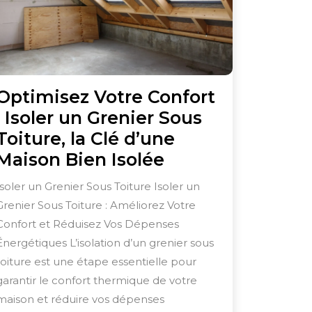
Optimisez Votre Confort
: Isoler un Grenier Sous
Toiture, la Clé d’une
Optimisez
Maison Bien Isolée
Votre
Isoler un Grenier Sous Toiture Isoler un
Confort
Grenier Sous Toiture : Améliorez Votre
:
Confort et Réduisez Vos Dépenses
Isoler
Énergétiques L’isolation d’un grenier sous
un
toiture est une étape essentielle pour
garantir le confort thermique de votre
Grenier
maison et réduire vos dépenses
Sous