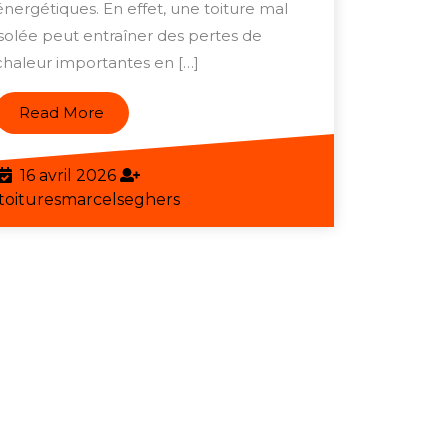
énergétiques. En effet, une toiture mal
Toiture,
isolée peut entraîner des pertes de
la
chaleur importantes en […]
Clé
d’une
Read
Read More
More
Maison
Bien
16
16 avril 2026
Isolée
avril
toituresmarcelseghers
toituresmarcelseghers
2026