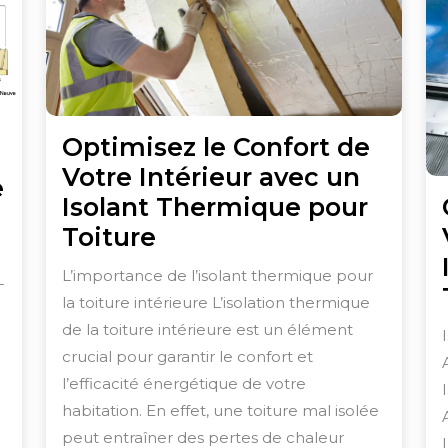
Optimisez le Confort de
Votre Intérieur avec un
e
Isolant Thermique pour
Optimisez
Toiture
le
L’importance de l’isolant thermique pour
-
Confort
la toiture intérieure L’isolation thermique
de
de la toiture intérieure est un élément
Votre
crucial pour garantir le confort et
Intérieur
l’efficacité énergétique de votre
.
habitation. En effet, une toiture mal isolée
avec
u
peut entraîner des pertes de chaleur
un