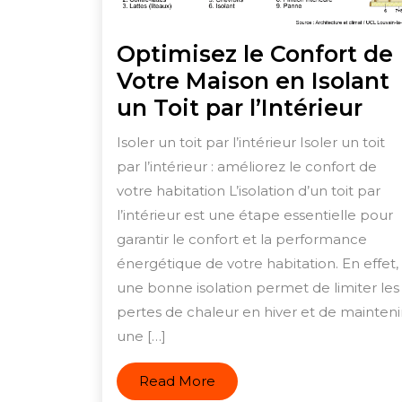
Optimisez le Confort de
Votre Maison en Isolant
Opt
un Toit par l’Intérieur
le
Isoler un toit par l’intérieur Isoler un toit
Con
par l’intérieur : améliorez le confort de
de
votre habitation L’isolation d’un toit par
Vot
l’intérieur est une étape essentielle pour
Ma
garantir le confort et la performance
énergétique de votre habitation. En effet,
en
une bonne isolation permet de limiter les
Iso
pertes de chaleur en hiver et de mainteni
un
une […]
Toi
par
Read
Read More
More