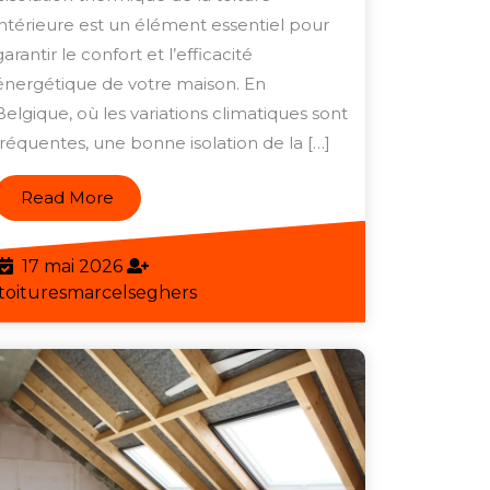
intérieure est un élément essentiel pour
avec
garantir le confort et l’efficacité
un
énergétique de votre maison. En
Isolant
Belgique, où les variations climatiques sont
Thermique
fréquentes, une bonne isolation de la […]
pour
Toiture
Read
Read More
More
Intérieure
17
17 mai 2026
mai
toituresmarcelseghers
toituresmarcelseghers
2026