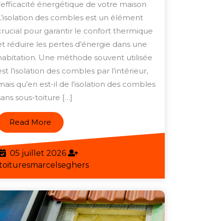
combles
l’efficacité énergétique de votre maison
sans
L’isolation des combles est un élément
sous-
crucial pour garantir le confort thermique
et réduire les pertes d’énergie dans une
toiture
habitation. Une méthode souvent utilisée
pour
est l’isolation des combles par l’intérieur,
plus
mais qu’en est-il de l’isolation des combles
d’efficacit
sans sous-toiture […]
énergétiq
Read
Read More
More
05
05 juillet 2026
juillet
toituresmarcelseghers
toituresmarcelseghers
2026