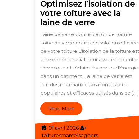
Optimisez l’isolation de
votre toiture avec la
Optimisez
laine de verre
l’isolation
Laine de verre pour isolation de toiture
de
Laine de verre pour une isolation efficace
votre
de votre toiture L’isolation de la toiture es
toiture
un élément crucial pour assurer le confor
avec
thermique et réduire les pertes d’énergie
dans un bâtiment. La laine de verre est
la
l’un des matériaux d’isolation les plus
laine
populaires et efficaces utilisés dans ce […]
de
verre
Read
Read More
More
01
01 avril 2026
avril
toituresmarcels
toituresmarcelseghers