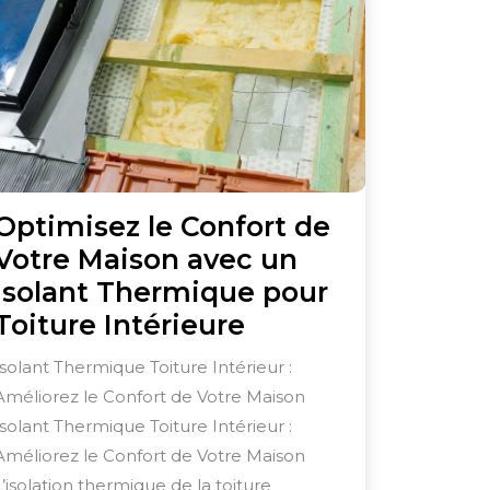
Optimisez le Confort de
Votre Maison avec un
Isolant Thermique pour
Optimisez
Toiture Intérieure
le
Isolant Thermique Toiture Intérieur :
Confort
Améliorez le Confort de Votre Maison
de
Isolant Thermique Toiture Intérieur :
Votre
Améliorez le Confort de Votre Maison
Maison
L’isolation thermique de la toiture