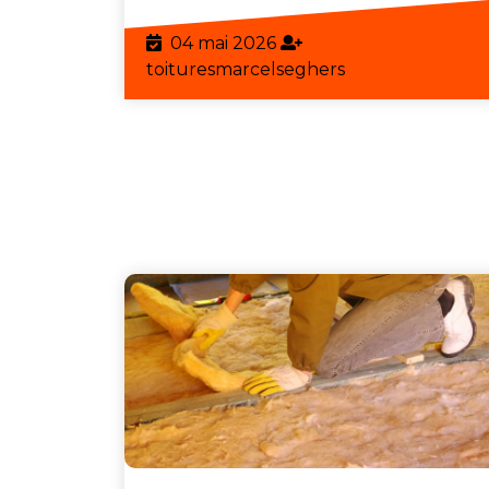
l’I
04
04 mai 2026
mai
toituresmarcels
toituresmarcelseghers
2026