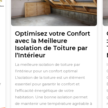
imisez
Optimisez votre Confort
avec la Meilleure
fort
Isolation de Toiture par
Optimisez
l’Intérieur
re
votre
ison
La meilleure isolation de toiture par
Confort
l’intérieur pour un confort optimal
avec
L’isolation de la toiture est un élément
lant
la
r
essentiel pour garantir le confort et
Meilleure
l’efficacité énergétique de votre
t
habitation. Une bonne isolation permet
Isolation
de maintenir une température agréable à
de