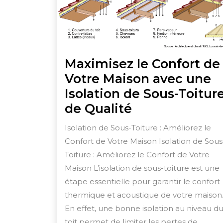
Maximisez le Confort de
Votre Maison avec une
Isolation de Sous-Toitur
Maximisez
de Qualité
le
Isolation de Sous-Toiture : Améliorez le
Confort
Confort de Votre Maison Isolation de Sous
de
Toiture : Améliorez le Confort de Votre
Votre
Maison L’isolation de sous-toiture est une
Maison
étape essentielle pour garantir le confort
thermique et acoustique de votre maison
avec
En effet, une bonne isolation au niveau d
une
toit permet de limiter les pertes de