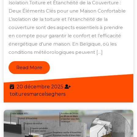
Toiture
Isolation Toiture et Étanchéité de la Couverture :
et
Deux Éléments Clés pour une Maison Confortable
Étanchéité
L’isolation de la toiture et l’étanchéité de la
de
couverture sont des aspects essentiels à prendre
en compte pour garantir le confort et l’efficacité
la
énergétique d’une maison. En Belgique, où les
Couverture
conditions météorologiques peuvent […]
:
Les
Read
Read More
Clés
More
d’une
20
20 décembre 2025
Maison
décembre
toituresmarcelseghers
toituresmarcelseghers
Confortable
2025