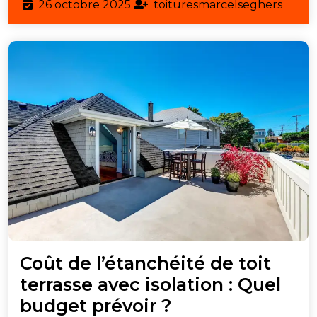
26
toitu
26 octobre 2025
toituresmarcelseghers
octobre
2025
Coût de l’étanchéité de toit
terrasse avec isolation : Quel
Coût
budget prévoir ?