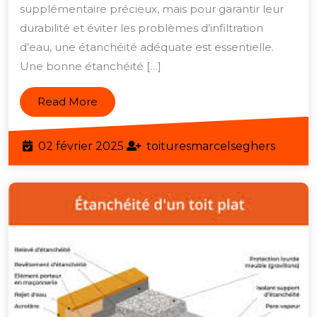
supplémentaire précieux, mais pour garantir leur
toit
durabilité et éviter les problèmes d’infiltration
terrasse
d’eau, une étanchéité adéquate est essentielle.
en
Une bonne étanchéité […]
Belgique
Read
Read More
More
02
toitur
02 février 2025
toituresmarcelseghers
février
2025