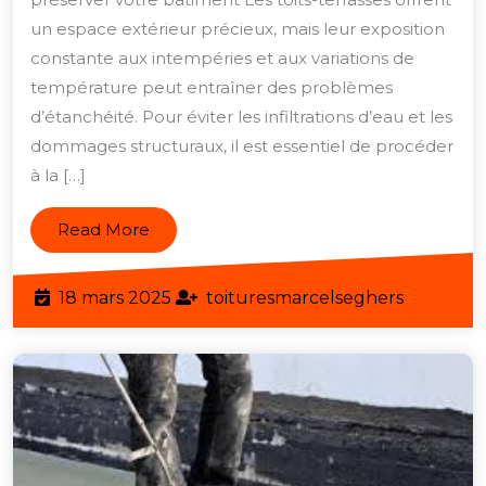
toit-
un espace extérieur précieux, mais leur exposition
terrasse
constante aux intempéries et aux variations de
température peut entraîner des problèmes
:
d’étanchéité. Pour éviter les infiltrations d’eau et les
Garantissez
dommages structuraux, il est essentiel de procéder
la
à la […]
longévité
de
Read
Read More
votre
More
espace
18
toitures
18 mars 2025
toituresmarcelseghers
extérieur
mars
2025