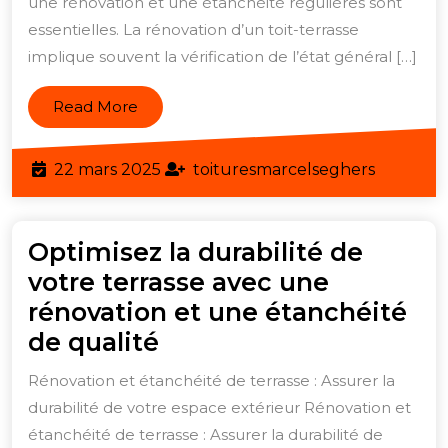
une rénovation et une étanchéité régulières sont
Terr
essentielles. La rénovation d’un toit-terrasse
implique souvent la vérification de l’état général […]
Read
Read More
More
22
toitures
22 mars 2025
toituresmarcelseghers
mars
2025
Optimisez la durabilité de
votre terrasse avec une
rénovation et une étanchéité
Optimisez
de qualité
la
Rénovation et étanchéité de terrasse : Assurer la
durabilité
durabilité de votre espace extérieur Rénovation et
de
étanchéité de terrasse : Assurer la durabilité de