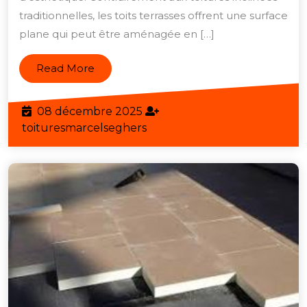
Alliance
traditionnelles, les toits terrasses offrent une surface
de
plane qui peut être aménagée en […]
Fonctionnalité
et
Read
Read More
d’Esthétique
More
08
08 décembre 2025
décembre
toituresmarcelseghers
toituresmarcelseghers
2025