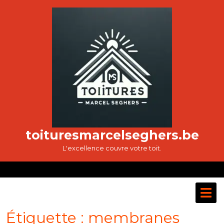
Passer
au
contenu
toituresmarcelseghers.be
L'excellence couvre votre toit.
O
M
Étiquette :
membranes