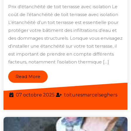
de
Prix d’étanchéité de toit terrasse avec isolation Le
l’étanchéité
coût de l’étanchéité de toit terrasse avec isolation
de
L’étanchéité d’un toit terrasse est essentielle pour
toit
protéger votre bâtiment des infiltrations d’eau et
terrasse
des dommages structurels. Lorsque vous envisagez
d’installer une étanchéité sur votre toit terrasse, il
avec
est important de prendre en compte différents
isolation
facteurs, notamment l’isolation thermique […]
:
Quel
Read
Read More
budget
More
prévoir
07
07 octobre 2025
toituresmarcelseghers
?
toituresmarcelseghers
octobre
2025