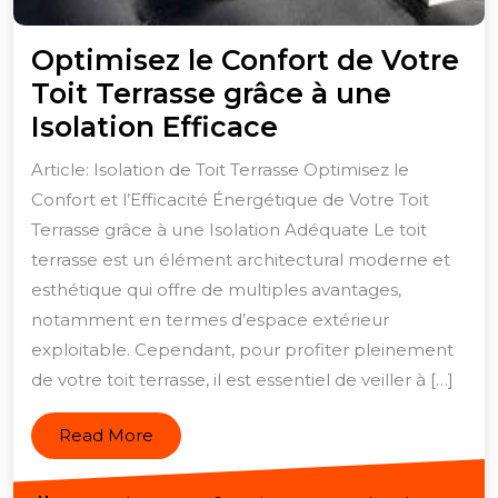
Optimisez le Confort de Votre
Toit Terrasse grâce à une
Optimisez
Isolation Efficace
le
Article: Isolation de Toit Terrasse Optimisez le
Confort
Confort et l’Efficacité Énergétique de Votre Toit
de
Terrasse grâce à une Isolation Adéquate Le toit
Votre
terrasse est un élément architectural moderne et
Toit
esthétique qui offre de multiples avantages,
notamment en termes d’espace extérieur
Terrasse
exploitable. Cependant, pour profiter pleinement
grâce
de votre toit terrasse, il est essentiel de veiller à […]
à
une
Read
Read More
Isolation
More
Efficace