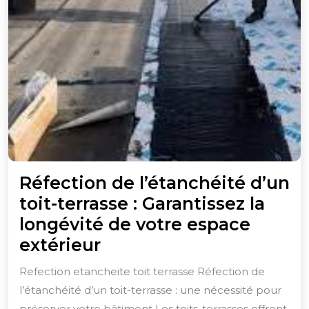
Réfection de l’étanchéité d’un
toit-terrasse : Garantissez la
longévité de votre espace
Réfection
extérieur
de
Refection etancheite toit terrasse Réfection de
l’étanchéité
l’étanchéité d’un toit-terrasse : une nécessité pour
d’un
préserver votre bâtiment Les toits-terrasses offrent