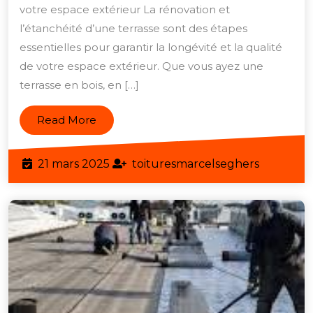
votre
votre espace extérieur La rénovation et
terrasse
l’étanchéité d’une terrasse sont des étapes
essentielles pour garantir la longévité et la qualité
avec
de votre espace extérieur. Que vous ayez une
une
terrasse en bois, en […]
rénovation
et
Read
Read More
une
More
étanchéité
21
toituresm
21 mars 2025
toituresmarcelseghers
de
mars
qualité
2025