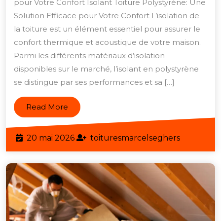
pour Votre Confort Isolant Toiture Polystyrène: Une
Votre
Solution Efficace pour Votre Confort L’isolation de
Toiture
la toiture est un élément essentiel pour assurer le
avec
confort thermique et acoustique de votre maison.
Parmi les différents matériaux d’isolation
de
disponibles sur le marché, l’isolant en polystyrène
l’Isolant
se distingue par ses performances et sa […]
en
Polystyrène
Read
Read More
More
20
toituresm
20 mai 2026
toituresmarcelseghers
mai
2026