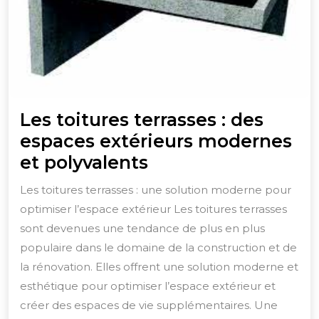
Les toitures terrasses : des
espaces extérieurs modernes
Les
et polyvalents
toitures
Les toitures terrasses : une solution moderne pour
terrasses
optimiser l’espace extérieur Les toitures terrasses
:
sont devenues une tendance de plus en plus
des
populaire dans le domaine de la construction et de
espaces
la rénovation. Elles offrent une solution moderne et
esthétique pour optimiser l’espace extérieur et
extérieurs
créer des espaces de vie supplémentaires. Une
modernes