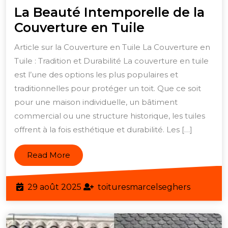
La Beauté Intemporelle de la
La
Couverture en Tuile
Beauté
Article sur la Couverture en Tuile La Couverture en
Intemporell
Tuile : Tradition et Durabilité La couverture en tuile
de
est l’une des options les plus populaires et
la
traditionnelles pour protéger un toit. Que ce soit
Couverture
pour une maison individuelle, un bâtiment
commercial ou une structure historique, les tuiles
en
offrent à la fois esthétique et durabilité. Les […]
Tuile
Read
Read More
More
29
toitures
29 août 2025
toituresmarcelseghers
août
2025