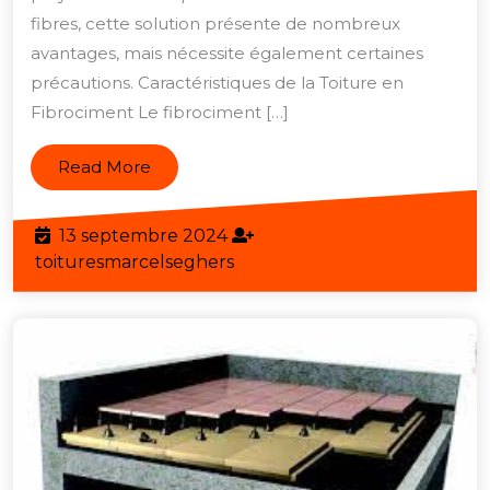
fibres, cette solution présente de nombreux
fibrociment
avantages, mais nécessite également certaines
:
précautions. Caractéristiques de la Toiture en
avantages,
Fibrociment Le fibrociment […]
caractéristiques
et
Read
Read More
précautions
More
13
13 septembre 2024
septembre
toituresmarcelseghers
toituresmarcelseghers
2024