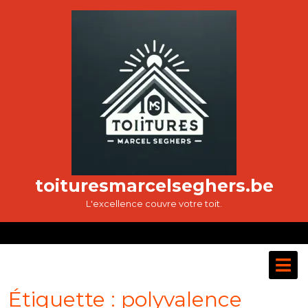
Passer
au
contenu
toituresmarcelseghers.be
L'excellence couvre votre toit.
O
M
Étiquette :
polyvalence