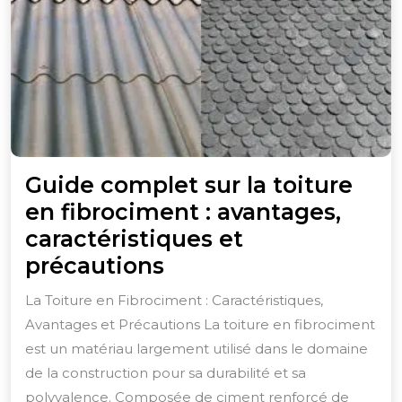
Guide complet sur la toiture
en fibrociment : avantages,
caractéristiques et
Guide
précautions
complet
La Toiture en Fibrociment : Caractéristiques,
sur
Avantages et Précautions La toiture en fibrociment
la
est un matériau largement utilisé dans le domaine
toiture
de la construction pour sa durabilité et sa
en
polyvalence. Composée de ciment renforcé de