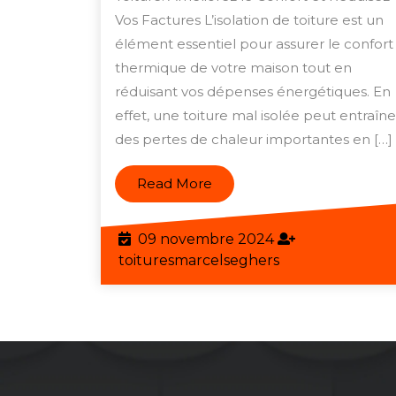
Votre
Vos Factures L’isolation de toiture est un
Maison
élément essentiel pour assurer le confort
thermique de votre maison tout en
avec
réduisant vos dépenses énergétiques. En
une
effet, une toiture mal isolée peut entraîne
Isolation
des pertes de chaleur importantes en […]
de
Toiture
Read
Read More
de
More
Qualité
09
09 novembre 2024
novembre
toituresmarcels
toituresmarcelseghers
2024