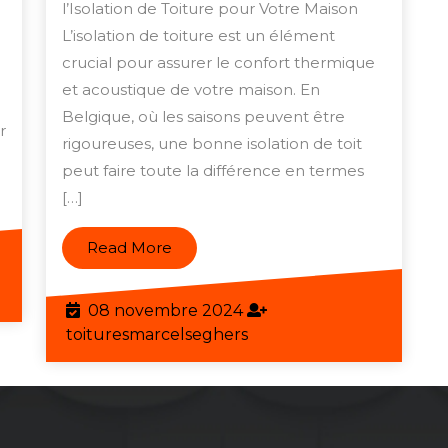
de
l’Isolation de Toiture pour Votre Maison
Votre
L’isolation de toiture est un élément
Maison
crucial pour assurer le confort thermique
et acoustique de votre maison. En
avec
Belgique, où les saisons peuvent être
une
r
rigoureuses, une bonne isolation de toit
Isolation
peut faire toute la différence en termes
de
[…]
Toiture
de
Read
Read More
More
Qualité
eghers
08
08 novembre 2024
novembre
toituresmarcelseghers
toituresmarcelseghers
2024