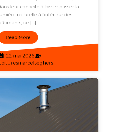
Tuiles
dans leur capacité à laisser passer la
Transparentes,
lumière naturelle à l’intérieur des
une
bâtiments, ce […]
Solution
Lumineuse
Read
Read More
More
et
Esthétique
22
22 mai 2026
mai
toituresmarcelseghers
toituresmarcelseghers
2026