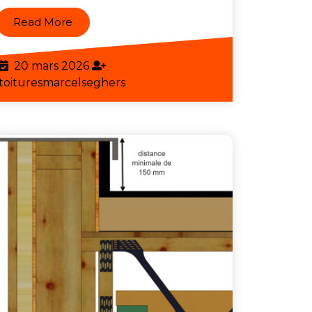
et
Read
Read More
Performance
More
Assurés
20
20 mars 2026
!
mars
toituresmarcelseghers
toituresmarcelseghers
2026