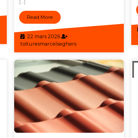
[…]
Read
Read More
More
eghers
22
22 mars 2026
mars
toituresmarcelseghers
toituresmarcelseghers
2026