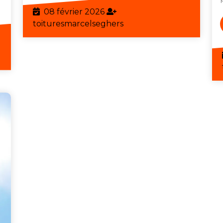
08
08 février 2026
février
toituresmarcelseghers
toituresmarcelseghers
2026
eghers