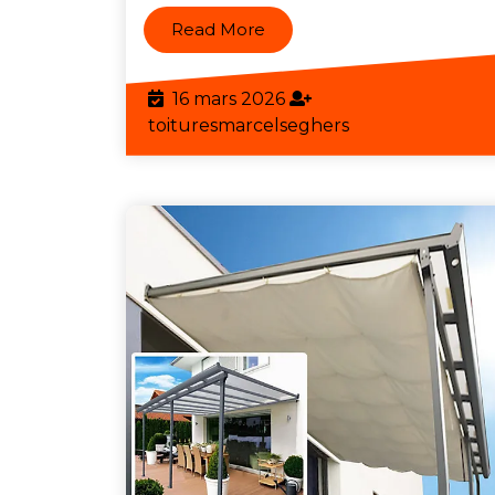
Read
Read More
More
16
16 mars 2026
mars
toituresmarcels
toituresmarcelseghers
2026