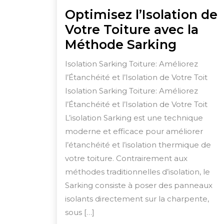
Optimisez l’Isolation de
Votre Toiture avec la
Optimi
Méthode Sarking
l’Isolat
Isolation Sarking Toiture: Améliorez
de
l’Étanchéité et l’Isolation de Votre Toit
Votre
Isolation Sarking Toiture: Améliorez
Toiture
l’Étanchéité et l’Isolation de Votre Toit
avec
L’isolation Sarking est une technique
moderne et efficace pour améliorer
la
l’étanchéité et l’isolation thermique de
Métho
votre toiture. Contrairement aux
Sarkin
méthodes traditionnelles d’isolation, le
Sarking consiste à poser des panneaux
isolants directement sur la charpente,
sous […]