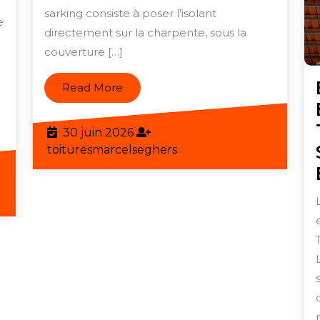
Moderne
sarking consiste à poser l’isolant
pour
e
c
directement sur la charpente, sous la
Votre
ier
couverture […]
Toit
uble
au
Read
Read More
More
e
30
30 juin 2026
juin
toituresmarcelseghers
toituresmarcelseghers
lution
2026
rformante
eghers