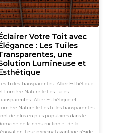
Éclairer Votre Toit avec
Élégance : Les Tuiles
Transparentes, une
Solution Lumineuse et
Éclairer
Esthétique
Votre
Les Tuiles Transparentes : Allier Esthétique
Toit
et Lumière Naturelle Les Tuiles
avec
Transparentes : Allier Esthétique et
Élégance
Lumière Naturelle Les tuiles transparentes
:
sont de plus en plus populaires dans le
domaine de la construction et de la
Les
rénovation. Leur principal avantage réside