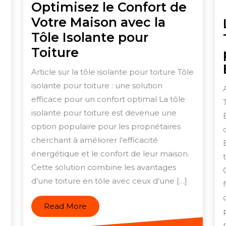
Optimisez le Confort de
Votre Maison avec la
Tôle Isolante pour
sez
Optimisez
Toiture
ion
le
Article sur la tôle isolante pour toiture Tôle
Confort
isolante pour toiture : une solution
de
efficace pour un confort optimal La tôle
Votre
isolante pour toiture est devenue une
Maison
option populaire pour les propriétaires
cherchant à améliorer l’efficacité
avec
de
énergétique et le confort de leur maison.
la
g
Cette solution combine les avantages
Tôle
d’une toiture en tôle avec ceux d’une […]
Isolante
pour
Read
Read More
Toiture
More