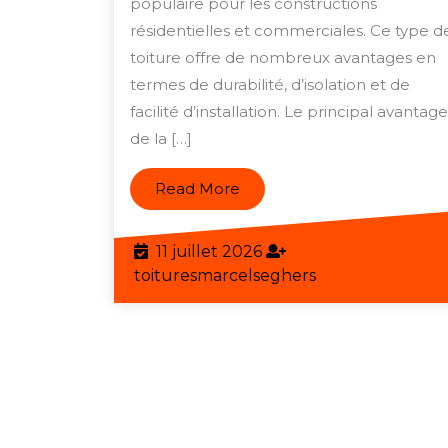
en
populaire pour les constructions
résidentielles et commerciales. Ce type d
Ba
toiture offre de nombreux avantages en
Ac
termes de durabilité, d’isolation et de
Do
facilité d’installation. Le principal avantage
Pe
de la […]
:
Un
Read
Read More
More
So
Pe
11
11 juillet 2026
juillet
toituresmarcels
toituresmarcelseghers
2026