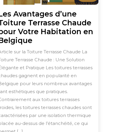
Les Avantages d’une
Toiture Terrasse Chaude
pour Votre Habitation en
Les
Belgique
Avantages
Article sur la Toiture Terrasse Chaude La
d’une
Toiture Terrasse Chaude : Une Solution
Toiture
Élégante et Pratique Les toitures terrasses
Terrasse
chaudes gagnent en popularité en
Chaude
Belgique pour leurs nombreux avantages
tant esthétiques que pratiques.
pour
Contrairement aux toitures terrasses
Votre
froides, les toitures terrasses chaudes sont
Habitation
caractérisées par une isolation thermique
en
placée au-dessus de l’étanchéité, ce qui
Belgique
permet […]