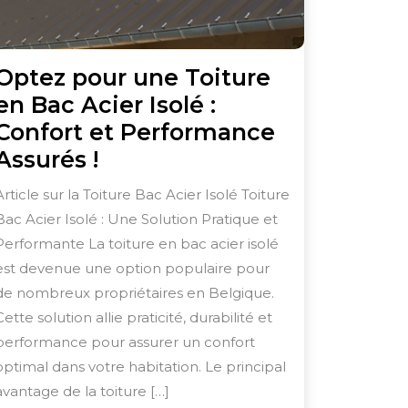
Optez pour une Toiture
en Bac Acier Isolé :
Confort et Performance
Optez
Assurés !
pour
Article sur la Toiture Bac Acier Isolé Toiture
une
Bac Acier Isolé : Une Solution Pratique et
Toiture
Performante La toiture en bac acier isolé
en
est devenue une option populaire pour
Bac
de nombreux propriétaires en Belgique.
Cette solution allie praticité, durabilité et
Acier
performance pour assurer un confort
Isolé
optimal dans votre habitation. Le principal
:
avantage de la toiture […]
Confort