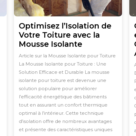
Optimisez l’Isolation de
Votre Toiture avec la
ez
Optimisez
Mousse Isolante
on
l’Isolation
Article sur la Mousse Isolante pour Toiture
de
La Mousse Isolante pour Toiture : Une
Votre
Solution Efficace et Durable La mousse
Toiture
isolante pour toiture est devenue une
avec
solution populaire pour améliorer
l’efficacité énergétique des bâtiments
la
tout en assurant un confort thermique
ogie
Mousse
optimal à l’intérieur. Cette technique
Isolante
d’isolation offre de nombreux avantages
et présente des caractéristiques uniques