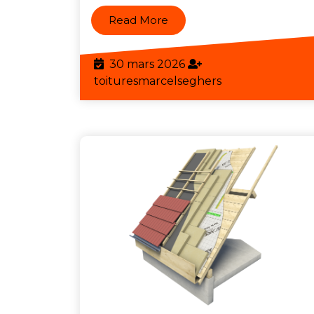
Read
Read More
More
30
30 mars 2026
mars
toituresmarcels
toituresmarcelseghers
2026