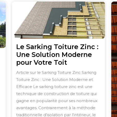
Le Sarking Toiture Zinc :
Une Solution Moderne
Le
pour Votre Toit
Sarking
Article sur le Sarking Toiture Zinc Sarking
Toiture
Toiture Zinc : Une Solution Moderne et
Zinc
bustesse
Efficace Le sarking toiture zinc est une
:
technique de construction de toiture qui
Une
gagne en popularité pour ses nombreux
avantages. Contrairement à la méthode
Solution
iture
traditionnelle d’isolation par l’intérieur, le