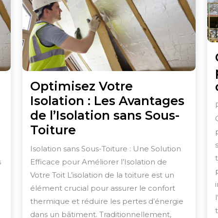
Optimisez Votre
Isolation : Les Avantages
de l’Isolation sans Sous-
mment
Optimisez
Toiture
ler
Votre
Isolation sans Sous-Toiture : Une Solution
ficacement
Isolation
s
Efficace pour Améliorer l’Isolation de
e
:
Votre Toit L’isolation de la toiture est un
ture
Les
élément crucial pour assurer le confort
ns
Avantages
thermique et réduire les pertes d’énergie
s-
dans un bâtiment. Traditionnellement,
de