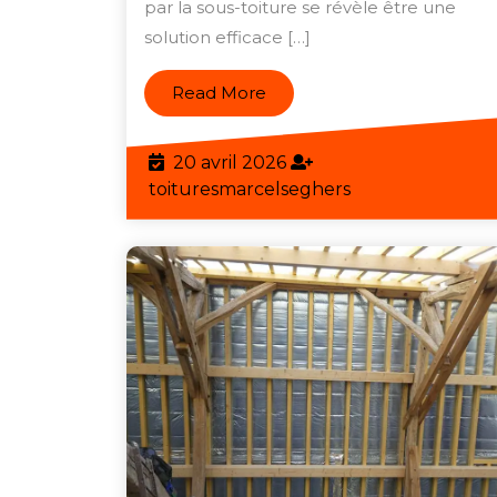
par la sous-toiture se révèle être une
Grenier
solution efficace […]
par
la
Read
Read More
More
Sous-
Toiture
20
20 avril 2026
avril
toituresmarcels
toituresmarcelseghers
2026