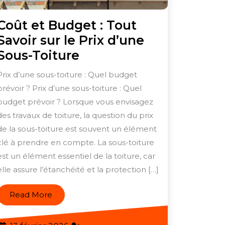
Coût et Budget : Tout
Savoir sur le Prix d’une
Coût
Sous-Toiture
et
Prix d’une sous-toiture : Quel budget
Budget
prévoir ? Prix d’une sous-toiture : Quel
:
budget prévoir ? Lorsque vous envisagez
Tout
des travaux de toiture, la question du prix
Savoir
de la sous-toiture est souvent un élément
clé à prendre en compte. La sous-toiture
sur
est un élément essentiel de la toiture, car
le
elle assure l’étanchéité et la protection […]
Prix
d’une
Read
Read More
Sous-
More
Toiture