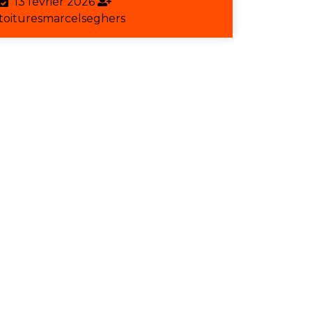
13
13 février 2026
février
toituresmarcelseghers
toituresmarcelseghers
2026