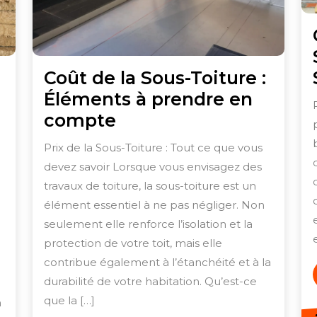
Coût de la Sous-Toiture :
Éléments à prendre en
Coût
compte
de
Prix de la Sous-Toiture : Tout ce que vous
la
devez savoir Lorsque vous envisagez des
Sous-
travaux de toiture, la sous-toiture est un
Toiture
élément essentiel à ne pas négliger. Non
:
seulement elle renforce l’isolation et la
protection de votre toit, mais elle
Éléments
contribue également à l’étanchéité et à la
à
durabilité de votre habitation. Qu’est-ce
prendre
que la […]
n
en