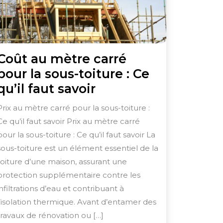
Coût au mètre carré
pour la sous-toiture : Ce
Coût
qu’il faut savoir
au
Prix au mètre carré pour la sous-toiture :
mètre
Ce qu’il faut savoir Prix au mètre carré
carré
pour la sous-toiture : Ce qu’il faut savoir La
pour
sous-toiture est un élément essentiel de la
la
toiture d’une maison, assurant une
protection supplémentaire contre les
sous-
infiltrations d’eau et contribuant à
toiture
l’isolation thermique. Avant d’entamer des
:
travaux de rénovation ou […]
Ce