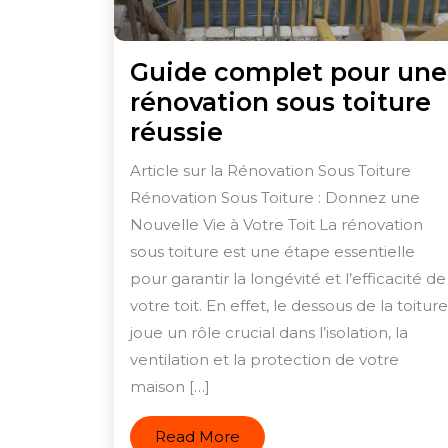
Guide complet pour une
rénovation sous toiture
Guide
réussie
complet
Article sur la Rénovation Sous Toiture
pour
Rénovation Sous Toiture : Donnez une
une
Nouvelle Vie à Votre Toit La rénovation
rénovation
sous toiture est une étape essentielle
sous
pour garantir la longévité et l’efficacité de
votre toit. En effet, le dessous de la toiture
toiture
joue un rôle crucial dans l’isolation, la
réussie
ventilation et la protection de votre
maison […]
Read
Read More