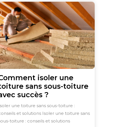
Comment isoler une
toiture sans sous-toiture
Comment
avec succès ?
isoler
Isoler une toiture sans sous-toiture :
une
conseils et solutions Isoler une toiture sans
toiture
sous-toiture : conseils et solutions