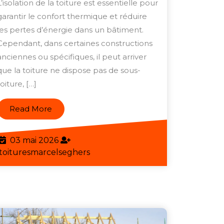
sans
L’isolation de la toiture est essentielle pour
sous-
garantir le confort thermique et réduire
les pertes d’énergie dans un bâtiment.
toiture
Cependant, dans certaines constructions
avec
anciennes ou spécifiques, il peut arriver
succès
que la toiture ne dispose pas de sous-
?
toiture, […]
Read
Read More
More
03
03 mai 2026
mai
toituresmarcelseghers
toituresmarcelseghers
2026