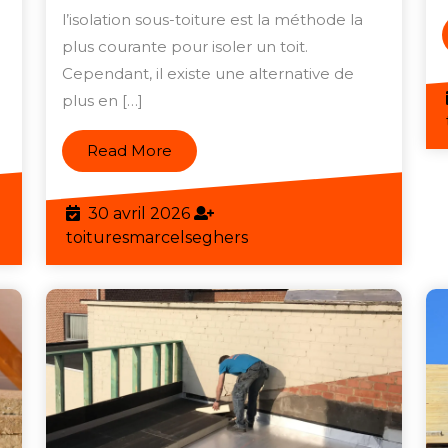
l’isolation sous-toiture est la méthode la
ture
l’Isolation
plus courante pour isoler un toit.
sans
Cependant, il existe une alternative de
utions
Sous-
plus en […]
Toiture
seils
Read
Read More
More
30
30 avril 2026
eghers
avril
toituresmarcelseghers
toituresmarcelseghers
2026