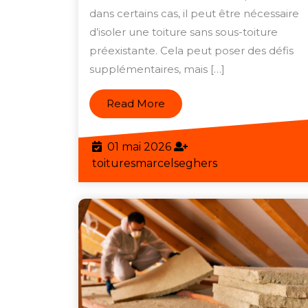
dans certains cas, il peut être nécessaire
toi
d’isoler une toiture sans sous-toiture
:
préexistante. Cela peut poser des défis
sol
supplémentaires, mais […]
et
con
Read
Read More
More
01
01 mai 2026
mai
toituresmarcels
toituresmarcelseghers
2026