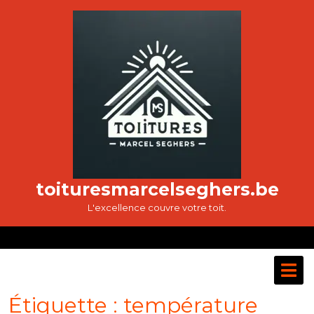
Passer
au
contenu
toituresmarcelseghers.be
L'excellence couvre votre toit.
O
M
Étiquette :
température