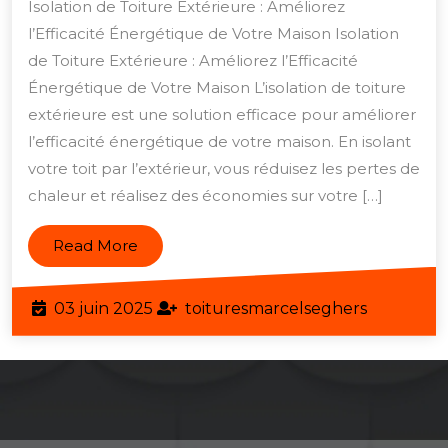
Isolation de Toiture Extérieure : Améliorez
Énergétique
l’Efficacité Énergétique de Votre Maison Isolation
de
de Toiture Extérieure : Améliorez l’Efficacité
Votre
Énergétique de Votre Maison L’isolation de toiture
Maison
extérieure est une solution efficace pour améliorer
l’efficacité énergétique de votre maison. En isolant
avec
votre toit par l’extérieur, vous réduisez les pertes de
l’Isolation
chaleur et réalisez des économies sur votre […]
de
Toiture
Read
Read More
Extérieure
More
03
toituresm
03 juin 2025
toituresmarcelseghers
juin
2025