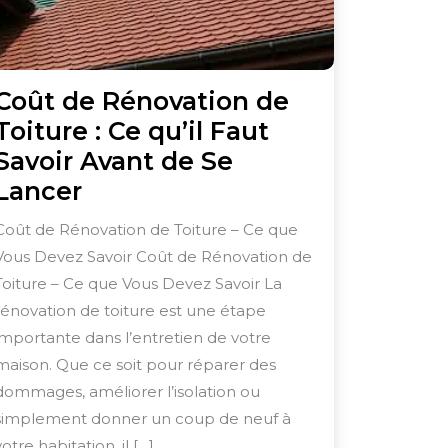
Coût de Rénovation de
Toiture : Ce qu’il Faut
Savoir Avant de Se
Coût
Lancer
de
Coût de Rénovation de Toiture – Ce que
Rénovation
Vous Devez Savoir Coût de Rénovation de
de
Toiture – Ce que Vous Devez Savoir La
Toiture
rénovation de toiture est une étape
:
importante dans l’entretien de votre
maison. Que ce soit pour réparer des
Ce
dommages, améliorer l’isolation ou
qu’il
simplement donner un coup de neuf à
Faut
votre habitation, il […]