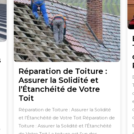
s
îtrise
Réparation de Toiture :
Assurer la Solidité et
l’Étanchéité de Votre
nguerie
Réparation
Toit
de
Réparation de Toiture : Assurer la Solidité
Toiture
et l’Étanchéité de Votre Toit Réparation de
:
Toiture : Assurer la Solidité et l’Étanchéité
e
uverture
Assurer
de Votre Toit La toiture est l’un des