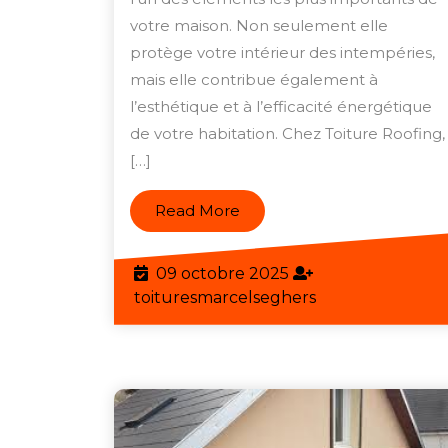
Roofing
votre maison. Non seulement elle
protège votre intérieur des intempéries,
:
mais elle contribue également à
Votre
l’esthétique et à l’efficacité énergétique
Partenaire
de votre habitation. Chez Toiture Roofing,
de
[…]
Confiance
Read
Read More
More
09
09 octobre 2025
octobre
toituresmarcels
toituresmarcelseghers
2025