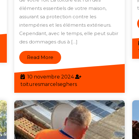
la
éléments essentiels de votre maison,
és
assurant sa protection contre les
Solidité
une
intempéries et les éléments extérieurs.
et
iture
Cependant, avec le temps, elle peut subir
l’Étanchéité
des dommages dus à […]
rable
de
eghers
Votre
Read
Read More
Toit
More
10
10 novembre 2024
novembre
toituresmarcelseghers
toituresmarcelseghers
2024