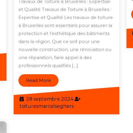
Travaux de Toiture à Bruxelles : Expertise
Travaux
otre
et Qualité Travaux de Toiture à Bruxelles :
de
artenaire
Expertise et Qualité Les travaux de toiture
Toiture
à Bruxelles sont essentiels pour assurer la
e
à
protection et l’esthétique des bâtiments
onfiance
dans la région. Que ce soit pour une
Bruxelles
our
nouvelle construction, une rénovation ou
:
n
une réparation, faire appel à des
Qualité
oit
professionnels qualifiés […]
et
e
eghers
Fiabilité
ualité
Read
Read More
au
More
Rendez-
28
28 septembre 2024
vous
septembre
toituresmarcelseghers
toituresmarcelseghers
2024