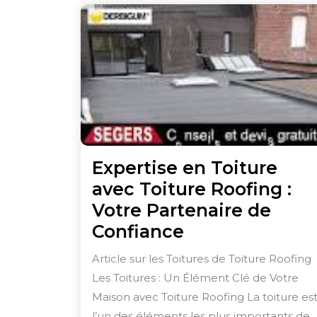
Expertise en Toiture
avec Toiture Roofing :
Votre Partenaire de
Expertise
Confiance
en
Article sur les Toitures de Toiture Roofing
Toiture
Les Toitures : Un Élément Clé de Votre
avec
Maison avec Toiture Roofing La toiture es
Toiture
l’un des éléments les plus importants de