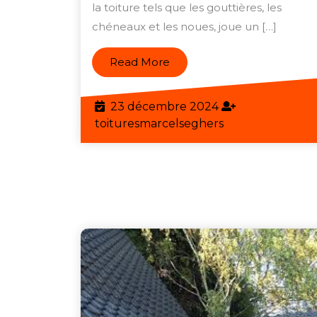
la toiture tels que les gouttières, les
:
chéneaux et les noues, joue un […]
Cl
d’
Read
Read More
To
More
Du
23
23 décembre 2024
décembre
toituresmarcels
toituresmarcelseghers
2024