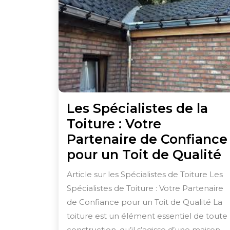
Les Spécialistes de la
Toiture : Votre
Partenaire de Confiance
L
pour un Toit de Qualité
S
Article sur les Spécialistes de Toiture Les
d
Spécialistes de Toiture : Votre Partenaire
l
de Confiance pour un Toit de Qualité La
T
toiture est un élément essentiel de toute
construction, qu’il s’agisse d’une maison,