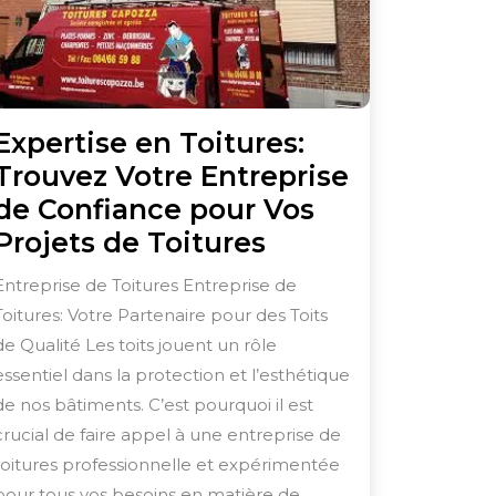
Expertise en Toitures:
Trouvez Votre Entreprise
de Confiance pour Vos
Expertise
Projets de Toitures
en
Entreprise de Toitures Entreprise de
Toitures:
Toitures: Votre Partenaire pour des Toits
Trouvez
de Qualité Les toits jouent un rôle
Votre
essentiel dans la protection et l’esthétique
Entreprise
de nos bâtiments. C’est pourquoi il est
crucial de faire appel à une entreprise de
de
toitures professionnelle et expérimentée
Confiance
pour tous vos besoins en matière de