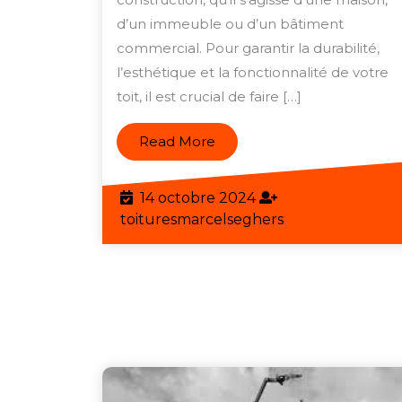
:
d’un immeuble ou d’un bâtiment
V
commercial. Pour garantir la durabilité,
P
l’esthétique et la fonctionnalité de votre
d
toit, il est crucial de faire […]
C
p
Read
Read More
u
More
T
14
14 octobre 2024
d
octobre
toituresmarcels
toituresmarcelseghers
Q
2024