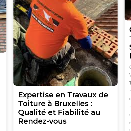
es
Expertise en Travaux de
pécialistes
Toiture à Bruxelles :
e
Qualité et Fiabilité au
a
Expertise
Rendez-vous
oiture
en