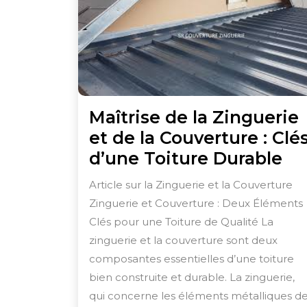
Maîtrise de la Zinguerie
et de la Couverture : Clé
Ma
d’une Toiture Durable
de
Article sur la Zinguerie et la Couverture
la
Zinguerie et Couverture : Deux Éléments
Zi
Clés pour une Toiture de Qualité La
et
zinguerie et la couverture sont deux
de
composantes essentielles d’une toiture
bien construite et durable. La zinguerie,
la
qui concerne les éléments métalliques d
Co