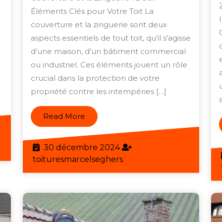
Couverture
Éléments Clés pour Votre Toit La
et
couverture et la zinguerie sont deux
de
aspects essentiels de tout toit, qu’il s’agisse
d’une maison, d’un bâtiment commercial
la
ou industriel. Ces éléments jouent un rôle
Zinguerie
crucial dans la protection de votre
pour
propriété contre les intempéries […]
Votre
Toit
Read
Read More
More
eghers
30
30 décembre 2024
décembre
toituresmarcelseghers
toituresmarcelseghers
2024