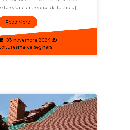
pour
toiture. Une entreprise de toitures […]
Vos
Projets
Read
Read More
de
More
Toitures
03
03 novembre 2024
novembre
toituresmarcelseghers
toituresmarcelseghers
2024