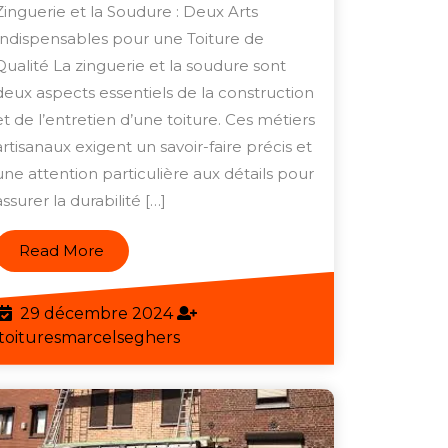
la
Zinguerie et la Soudure : Deux Arts
Zinguerie
Indispensables pour une Toiture de
et
Qualité La zinguerie et la soudure sont
de
deux aspects essentiels de la construction
et de l’entretien d’une toiture. Ces métiers
la
artisanaux exigent un savoir-faire précis et
Soudure
une attention particulière aux détails pour
:
assurer la durabilité […]
Les
Clés
Read
Read More
d’une
More
Toiture
29
29 décembre 2024
de
décembre
toituresmarcelseghers
toituresmarcelseghers
Qualité
2024