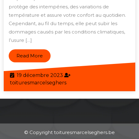
:
protège des intempéries, des variations de
redonnez
température et assure votre confort au quotidien.
Cependant, au fil du temps, elle peut subir les
vie
dommages causés par les conditions climatiques,
et
l’usure […]
solidité
à
Read
Read More
votre
More
maison
19
19 décembre 2023
décembre
toituresmarcelseghers
toituresmarcelseghers
2023
© Copyright toituresmarcelseghers.be