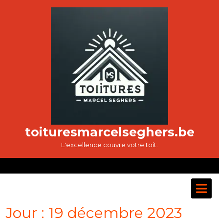
Passer
au
contenu
toituresmarcelseghers.be
L'excellence couvre votre toit.
O
M
Jour :
19 décembre 2023