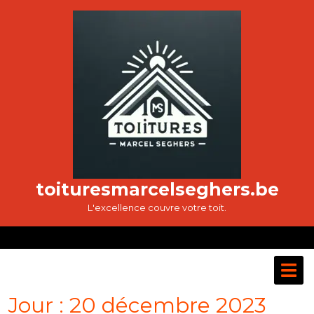
Passer
au
contenu
toituresmarcelseghers.be
L'excellence couvre votre toit.
O
M
Jour :
20 décembre 2023