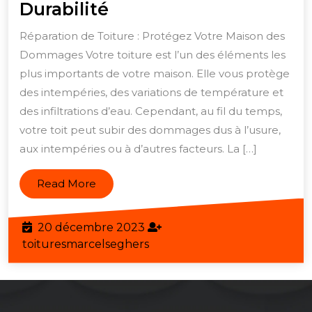
Réparation
Durabilité
de
Réparation de Toiture : Protégez Votre Maison des
Toiture
Dommages Votre toiture est l’un des éléments les
:
plus importants de votre maison. Elle vous protège
Protégez
des intempéries, des variations de température et
Votre
des infiltrations d’eau. Cependant, au fil du temps,
votre toit peut subir des dommages dus à l’usure,
Maison
aux intempéries ou à d’autres facteurs. La […]
des
Dommages
Read
Read More
et
More
Assurez
20
20 décembre 2023
sa
décembre
toituresmarcelseghers
toituresmarcelseghers
Durabilité
2023