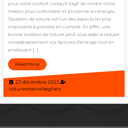
confort
pour votre confort Lorsqu’il s’agit de rendre notre
avec
maison plus confortable et économe en énergie,
une
l’isolation de toiture est l’un des aspects les plus
isolation
importants à prendre en compte. En effet, une
bonne isolation de toiture peut vous aider à réduire
de
considérablement vos factures d’énergie tout en
toiture
améliorant […]
efficace
Read
Read More
More
23
23 décembre 2023
décembre
toituresmarcelseghers
toituresmarcelseghers
2023