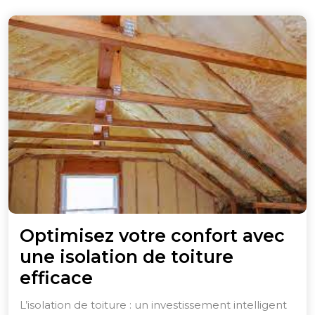
Optimisez votre confort avec
une isolation de toiture
Optimisez
efficace
votre
L’isolation de toiture : un investissement intelligent