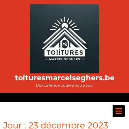
Passer
au
contenu
toituresmarcelseghers.be
L'excellence couvre votre toit.
O
M
Jour :
23 décembre 2023