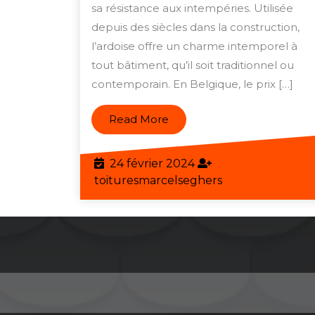
de
sa résistance aux intempéries. Utilisée
depuis des siècles dans la construction,
l’Ardoise
l’ardoise offre un charme intemporel à
pour
tout bâtiment, qu’il soit traditionnel ou
Votre
contemporain. En Belgique, le prix […]
Toiture
Read
Read More
More
24
24 février 2024
février
toituresmarcels
toituresmarcelseghers
2024