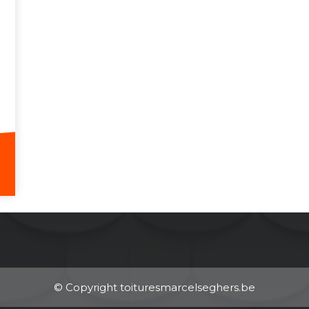
eghers
© Copyright toituresmarcelseghers.be