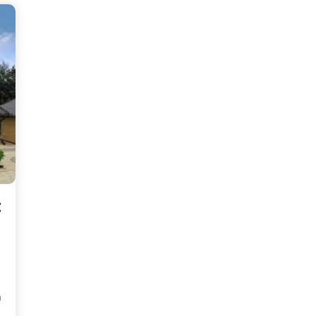
:
on
n
é