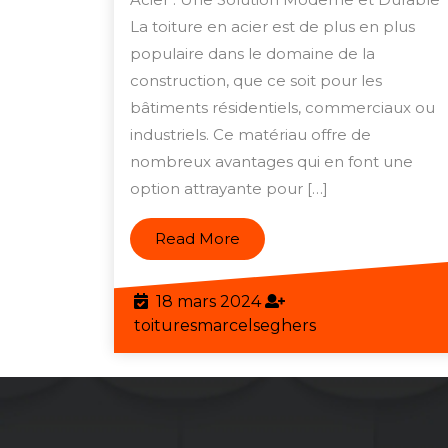
:
La toiture en acier est de plus en plus
La
populaire dans le domaine de la
Toiture
construction, que ce soit pour les
bâtiments résidentiels, commerciaux ou
en
industriels. Ce matériau offre de
Acier,
nombreux avantages qui en font une
un
option attrayante pour […]
Choix
Moderne
Read
Read More
pour
More
Votre
18
18 mars 2024
Bâtimen
mars
toituresmarcels
toituresmarcelseghers
2024