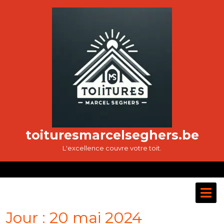
Passer
au
contenu
toituresmarcelseghers.be
L'excellence couvre votre toit.
O
M
Jour :
20 mai 2024