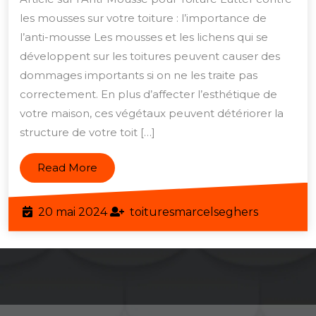
Toiture
les mousses sur votre toiture : l’importance de
avec
l’anti-mousse Les mousses et les lichens qui se
un
développent sur les toitures peuvent causer des
Traitement
dommages importants si on ne les traite pas
correctement. En plus d’affecter l’esthétique de
Anti-
votre maison, ces végétaux peuvent détériorer la
Mousse
structure de votre toit […]
Efficace
Read
Read More
More
20
toituresm
20 mai 2024
toituresmarcelseghers
mai
2024