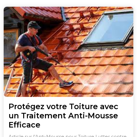
Protégez votre Toiture avec
un Traitement Anti-Mousse
Protégez
Efficace
votre
Article sur l’Anti-Mousse pour Toiture Lutter contre