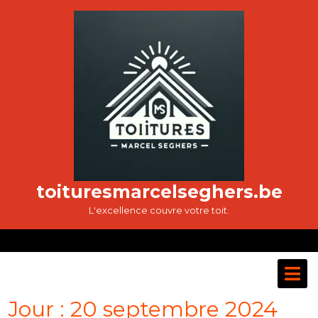
Passer
au
contenu
toituresmarcelseghers.be
L'excellence couvre votre toit.
O
M
Jour :
20 septembre 2024