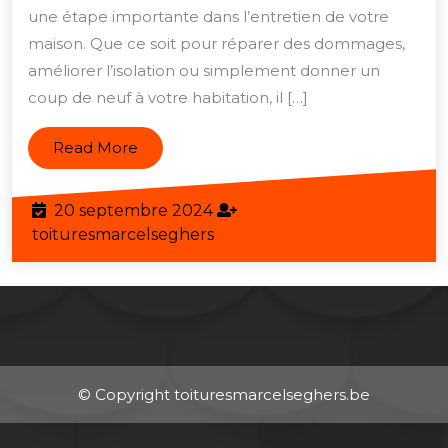
Toiture
une étape importante dans l’entretien de votre
:
maison. Que ce soit pour réparer des dommages,
améliorer l’isolation ou simplement donner un
Ce
coup de neuf à votre habitation, il […]
qu’il
Faut
Read
Read More
Savoir
More
Avant
20
20 septembre 2024
de
septembre
toituresmarcelseghers
toituresmarcelseghers
Se
2024
Lancer
© Copyright toituresmarcelseghers.be