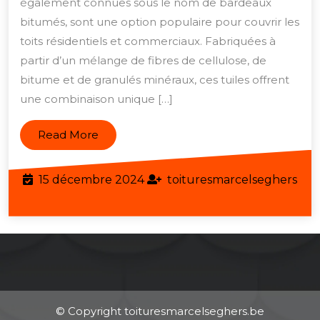
également connues sous le nom de bardeaux
Tuiles
bitumés, sont une option populaire pour couvrir les
Bitumées
toits résidentiels et commerciaux. Fabriquées à
partir d’un mélange de fibres de cellulose, de
pour
bitume et de granulés minéraux, ces tuiles offrent
Votre
une combinaison unique […]
Toiture
Read
Read More
More
15
15 décembre 2024
toituresmarcelseghers
toituresmarcelseghers
décembre
2024
© Copyright toituresmarcelseghers.be