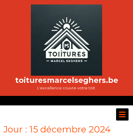
Passer
au
contenu
toituresmarcelseghers.be
L'excellence couvre votre toit.
O
M
Jour :
15 décembre 2024