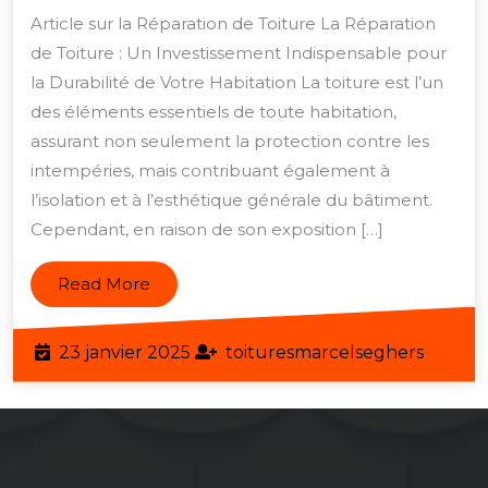
de
Article sur la Réparation de Toiture La Réparation
Toiture
de Toiture : Un Investissement Indispensable pour
:
la Durabilité de Votre Habitation La toiture est l’un
Préservez
des éléments essentiels de toute habitation,
l’Intégrité
assurant non seulement la protection contre les
intempéries, mais contribuant également à
de
l’isolation et à l’esthétique générale du bâtiment.
Votre
Cependant, en raison de son exposition […]
Habitation
Read
Read More
More
23
toitur
23 janvier 2025
toituresmarcelseghers
janvier
2025