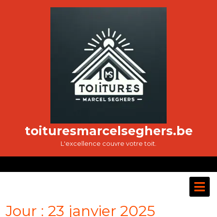
Passer
au
contenu
toituresmarcelseghers.be
L'excellence couvre votre toit.
O
M
Jour :
23 janvier 2025