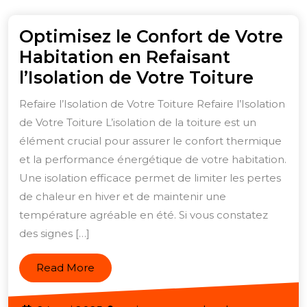
Optimisez le Confort de Votre
Habitation en Refaisant
Optim
l’Isolation de Votre Toiture
le
Refaire l’Isolation de Votre Toiture Refaire l’Isolation
Confo
de Votre Toiture L’isolation de la toiture est un
de
élément crucial pour assurer le confort thermique
Votre
et la performance énergétique de votre habitation.
Habit
Une isolation efficace permet de limiter les pertes
de chaleur en hiver et de maintenir une
en
température agréable en été. Si vous constatez
Refai
des signes […]
l’Isola
de
Read
Read More
Votre
More
Toitu