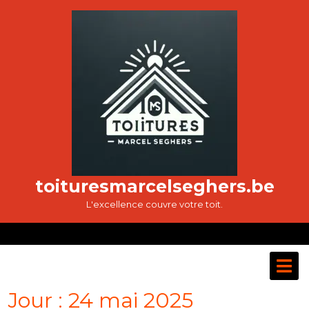
Passer
au
contenu
toituresmarcelseghers.be
L'excellence couvre votre toit.
O
M
Jour :
24 mai 2025