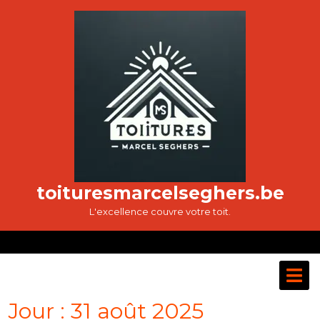
Passer
au
contenu
toituresmarcelseghers.be
L'excellence couvre votre toit.
O
M
Jour :
31 août 2025