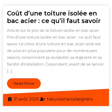
Coût d’une toiture isolée en
Coû
bac acier : ce qu’il faut savoir
d’u
Article sur le prix de la toiture isolée en bac acier
toi
Prix d’une toiture isolée en bac acier : ce qu’il faut
iso
savoir Le choix d’une toiture en bac acier isolé est
en
de plus en plus populaire pour de nombreuses
bac
raisons, notamment sa durabilité, sa légèreté et sa
facilité d’installation. Cependant, avant de se lancer
aci
[…]
:
ce
Read
Read More
qu’i
More
fau
31
toituresm
31 août 2025
toituresmarcelseghers
sav
août
2025