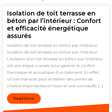
Isolation de toit terrasse en
béton par l’intérieur : Confort
et efficacité énergétique
Isolation
assurés
de
Isolation de toit terrasse en béton par l’intérieur
toit
Isolation de toit terrasse en béton par l’intérieur
terrasse
L’isolation d’un toit terrasse en béton par l’intérieur
en
est une étape cruciale pour garantir le confort
béton
thermique et acoustique d’un bâtiment. En effet,
un toit mal isolé peut entraîner des pertes de
par
chaleur importantes en hiver et une surchauffe […]
l’intérieur
:
Read
Read More
Confort
More
et