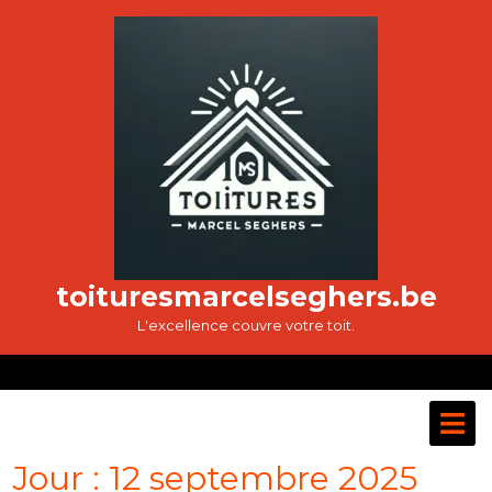
Passer
au
contenu
toituresmarcelseghers.be
L'excellence couvre votre toit.
O
M
Jour :
12 septembre 2025