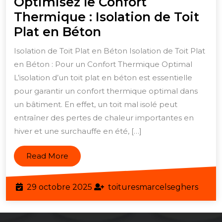
Optimisez le Confort
Thermique : Isolation de Toit
Optimisez
Plat en Béton
le
Isolation de Toit Plat en Béton Isolation de Toit Plat
Confort
en Béton : Pour un Confort Thermique Optimal
Thermique
L’isolation d’un toit plat en béton est essentielle
:
pour garantir un confort thermique optimal dans
Isolation
un bâtiment. En effet, un toit mal isolé peut
entraîner des pertes de chaleur importantes en
de
hiver et une surchauffe en été, […]
Toit
Plat
Read
Read More
en
More
Béton
29
toitu
29 octobre 2025
toituresmarcelseghers
octobre
2025