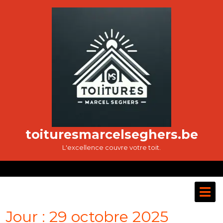
Passer
au
contenu
toituresmarcelseghers.be
L'excellence couvre votre toit.
O
M
Jour :
29 octobre 2025