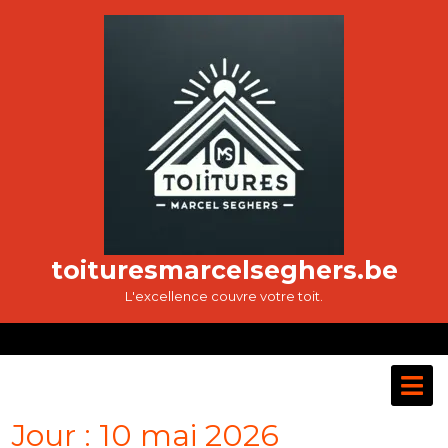
Passer
au
contenu
toituresmarcelseghers.be
L'excellence couvre votre toit.
O
M
Jour :
10 mai 2026