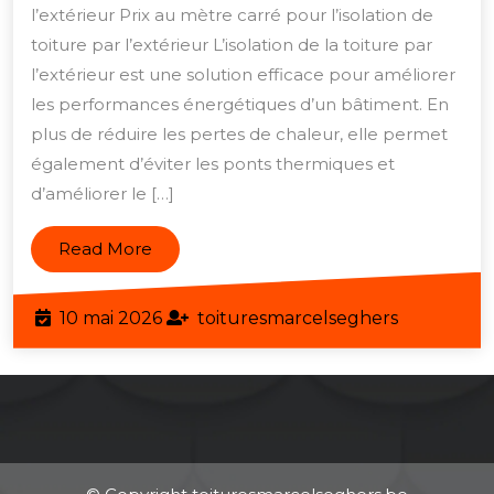
mètre
l’extérieur Prix au mètre carré pour l’isolation de
carré
toiture par l’extérieur L’isolation de la toiture par
de
l’extérieur est une solution efficace pour améliorer
l’isolation
les performances énergétiques d’un bâtiment. En
plus de réduire les pertes de chaleur, elle permet
de
également d’éviter les ponts thermiques et
toiture
d’améliorer le […]
par
l’extérieur
Read
Read More
More
10
toituresma
10 mai 2026
toituresmarcelseghers
mai
2026