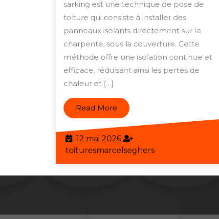
avec
sarking est une technique de pose de
le
toiture qui consiste à installer des
sarkin
panneaux isolants directement sur la
charpente, sous la couverture. Cette
:
méthode offre une isolation continue et
maîtri
efficace, réduisant ainsi les pertes de
le
chaleur et […]
coût
de
Read
Read More
l’isola
More
effica
12
12 mai 2026
mai
toituresmarcels
toituresmarcelseghers
2026