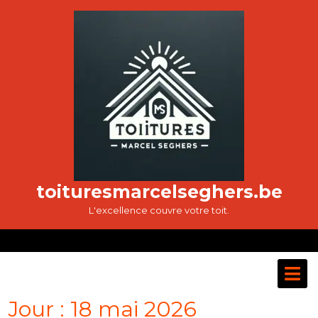
Passer
au
contenu
toituresmarcelseghers.be
L'excellence couvre votre toit.
O
M
Jour :
18 mai 2026