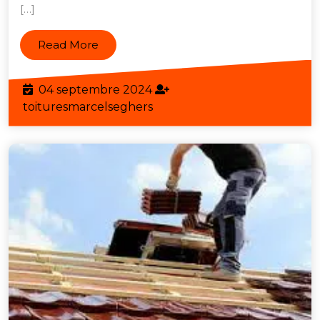
[…]
en
Belgique
Read
Read More
More
04
04 septembre 2024
septembre
toituresmarcelseghers
toituresmarcelseghers
2024