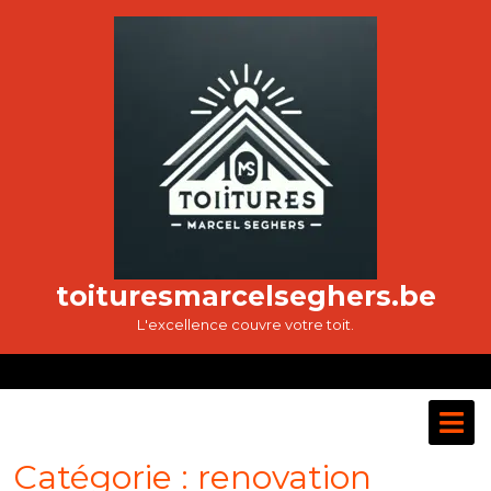
Passer
au
contenu
toituresmarcelseghers.be
L'excellence couvre votre toit.
O
M
Catégorie :
renovation