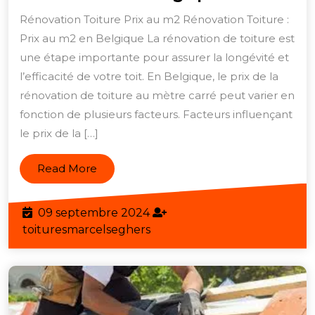
au
Rénovation Toiture Prix au m2 Rénovation Toiture :
m2
Prix au m2 en Belgique La rénovation de toiture est
pour
une étape importante pour assurer la longévité et
la
l’efficacité de votre toit. En Belgique, le prix de la
rénovatio
rénovation de toiture au mètre carré peut varier en
fonction de plusieurs facteurs. Facteurs influençant
de
le prix de la […]
toiture
en
Read
Read More
Belgique
More
09
09 septembre 2024
septembre
toituresmarcelseghers
toituresmarcelseghers
2024