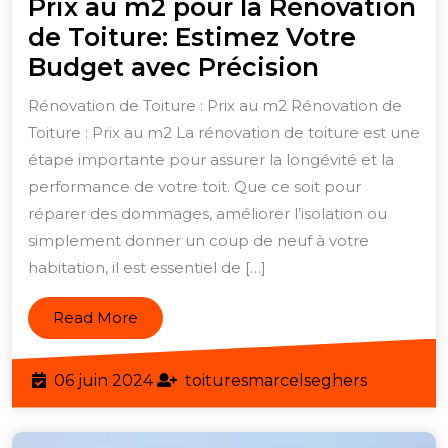
Prix au m2 pour la Rénovation
de Toiture: Estimez Votre
Prix
Budget avec Précision
au
Rénovation de Toiture : Prix au m2 Rénovation de
m2
Toiture : Prix au m2 La rénovation de toiture est une
pour
étape importante pour assurer la longévité et la
la
performance de votre toit. Que ce soit pour
Rénovati
réparer des dommages, améliorer l’isolation ou
simplement donner un coup de neuf à votre
de
habitation, il est essentiel de […]
Toiture:
Estimez
Read
Read More
Votre
More
Budget
06
toituresm
06 juin 2024
toituresmarcelseghers
avec
juin
Précision
2024