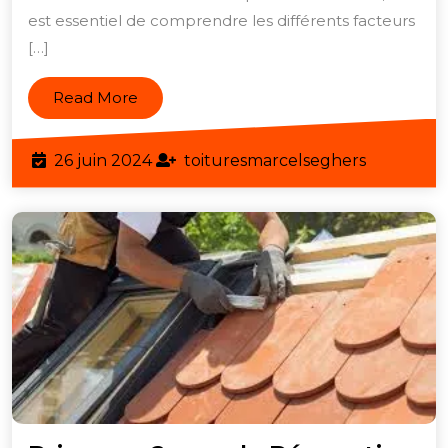
est essentiel de comprendre les différents facteurs
une
[…]
Surface
de
Read
Read More
100m2
More
en
26
toituresm
26 juin 2024
toituresmarcelseghers
Belgique
juin
2024