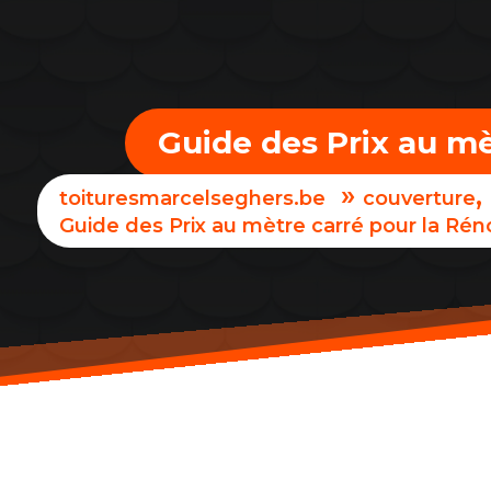
Guide des Prix au mè
»
,
toituresmarcelseghers.be
couverture
Guide des Prix au mètre carré pour la Rén