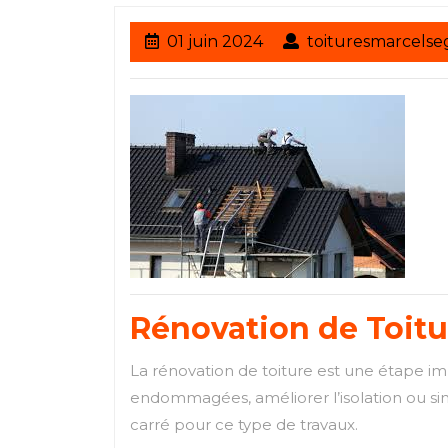
01
01 juin 2024
toituresmarcelse
juin
2024
Rénovation de Toitur
La rénovation de toiture est une étape imp
endommagées, améliorer l’isolation ou sim
carré pour ce type de travaux.