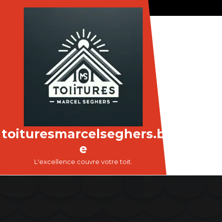
Passer
au
contenu
toituresmarcelseghers.b
e
L'excellence couvre votre toit.