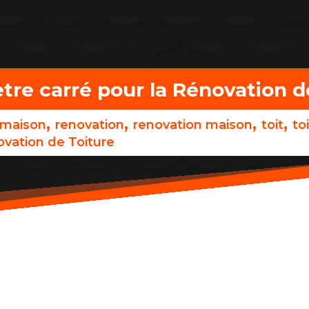
tre carré pour la Rénovation d
,
,
,
,
maison
renovation
renovation maison
toit
to
ovation de Toiture