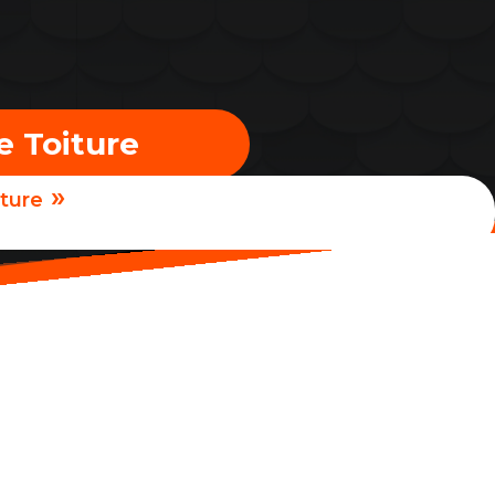
e Toiture
»
iture