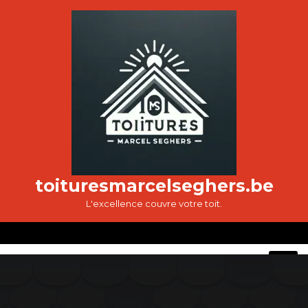
Passer
au
contenu
toituresmarcelseghers.be
L'excellence couvre votre toit.
O
M