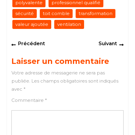
polyvalente
professionnel qualifié
sécurité
toit comble
transformation
valeur ajoutée
ventilation
Navigation
Previous
Next
Précédent
Suivant
de
post:
post
l’article
Laisser un commentaire
Votre adresse de messagerie ne sera pas
publiée.
Les champs obligatoires sont indiqués
avec
*
Commentaire
*