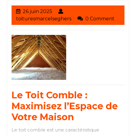
26
26 juin 2025
juin
toituresmarcelseghers
toituresmarcelseghers
0 Comment
2025
Le Toit Comble :
Maximisez l’Espace de
Votre Maison
Le toit comble est une caractéristique