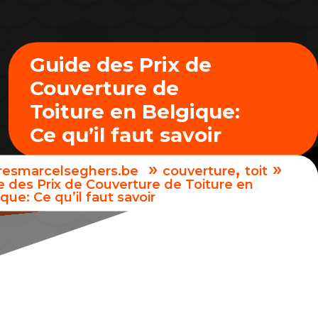
Guide des Prix de
Couverture de
Toiture en Belgique:
Ce qu’il faut savoir
»
,
»
uresmarcelseghers.be
couverture
toit
e des Prix de Couverture de Toiture en
que: Ce qu’il faut savoir