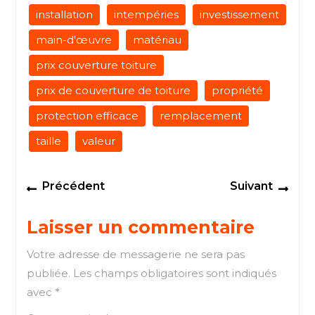
installation
intempéries
investissement
main-d'œuvre
matériau
prix couverture toiture
prix de couverture de toiture
propriété
protection efficace
remplacement
taille
valeur
Navigation
Previous
Next
Précédent
Suivant
de
post:
post
l’article
Laisser un commentaire
Votre adresse de messagerie ne sera pas
publiée.
Les champs obligatoires sont indiqués
avec
*