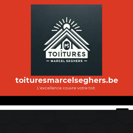
Passer
au
contenu
toituresmarcelseghers.be
L'excellence couvre votre toit.
O
M