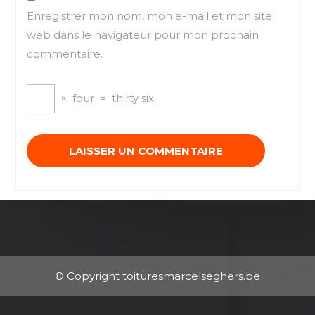
Enregistrer mon nom, mon e-mail et mon site
web dans le navigateur pour mon prochain
commentaire.
×
four
=
thirty six
© Copyright toituresmarcelseghers.be