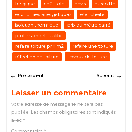
belgique
coût total
devis
durabilité
économies énergétiques
étanchéité
isolation thermique
prix au mètre carré
professionnel qualifié
refaire toiture prix m2
refaire une toiture
réfection de toiture
travaux de toiture
Navigation
Previous
Next
Précédent
Suivant
de
post:
post
l’article
Laisser un commentaire
Votre adresse de messagerie ne sera pas
publiée.
Les champs obligatoires sont indiqués
avec
*
Commentaire
*