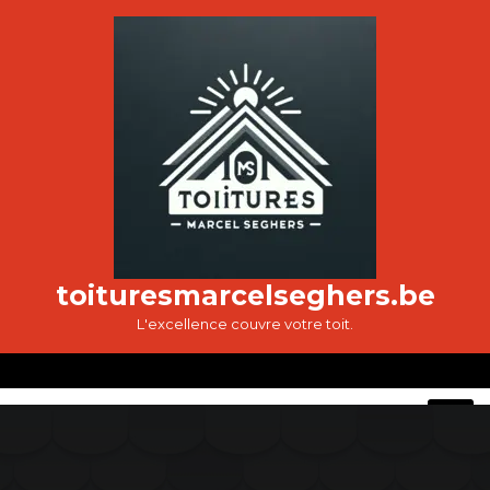
Passer
au
contenu
toituresmarcelseghers.be
L'excellence couvre votre toit.
O
M