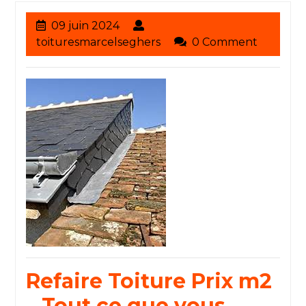
09
09 juin 2024
juin
toituresmarcelseghers
toituresmarcelseghers
0 Comment
2024
Refaire Toiture Prix m2
– Tout ce que vous