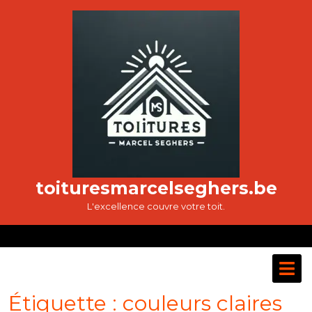
Passer
au
contenu
toituresmarcelseghers.be
L'excellence couvre votre toit.
O
M
Étiquette :
couleurs claires