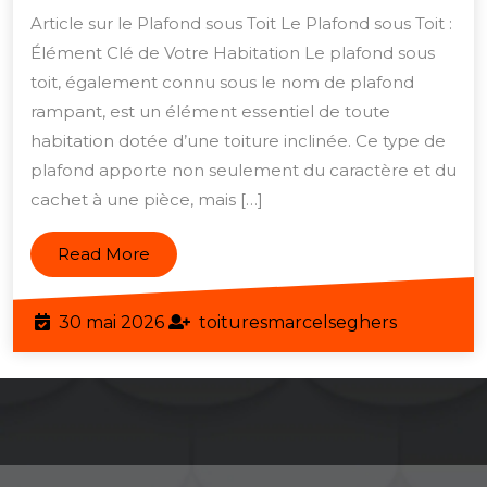
votre
Article sur le Plafond sous Toit Le Plafond sous Toit :
intérieur
Élément Clé de Votre Habitation Le plafond sous
avec
toit, également connu sous le nom de plafond
un
rampant, est un élément essentiel de toute
plafond
habitation dotée d’une toiture inclinée. Ce type de
plafond apporte non seulement du caractère et du
sous
cachet à une pièce, mais […]
toit
bien
Read
Read More
conçu
More
30
toituresm
30 mai 2026
toituresmarcelseghers
mai
2026