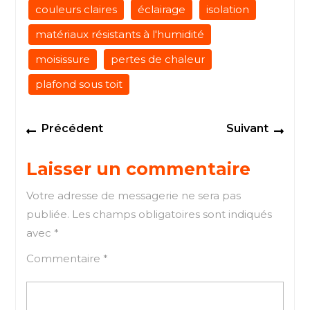
couleurs claires
éclairage
isolation
matériaux résistants à l'humidité
moisissure
pertes de chaleur
plafond sous toit
Navigation
Previous
Next
Précédent
Suivant
de
post:
post
l’article
Laisser un commentaire
Votre adresse de messagerie ne sera pas
publiée.
Les champs obligatoires sont indiqués
avec
*
Commentaire
*