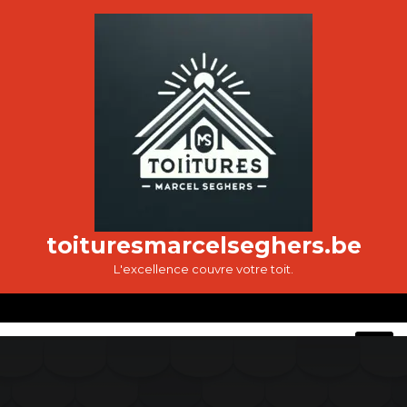
Passer
au
contenu
toituresmarcelseghers.be
L'excellence couvre votre toit.
O
M