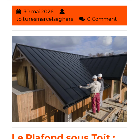
30
30 mai 2026
mai
toituresmarcelseghers
toituresmarcelseghers
0 Comment
2026
Le Plafond sous Toit :