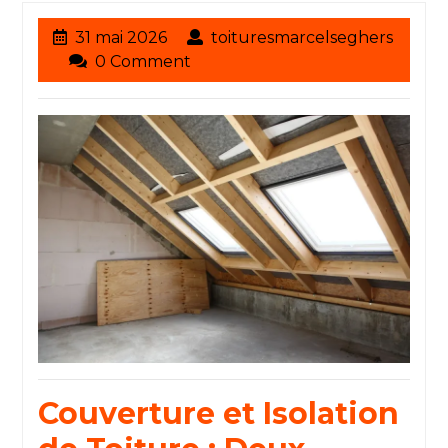
31
31 mai 2026
toituresmarcelseghers
toituresmarcelseghers
mai
0 Comment
2026
Couverture et Isolation