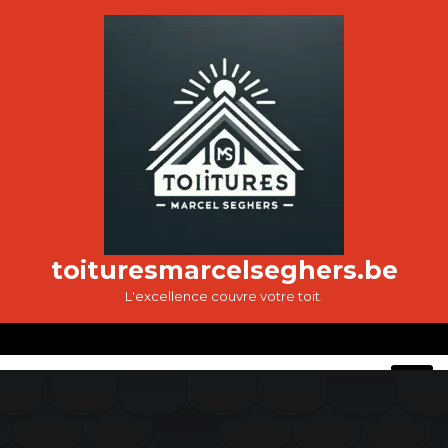
Passer
au
contenu
toituresmarcelseghers.be
L'excellence couvre votre toit.
O
M