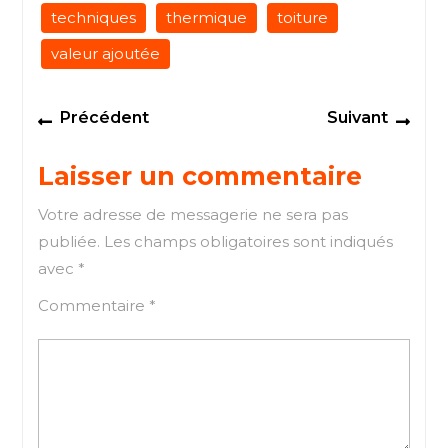
techniques
thermique
toiture
valeur ajoutée
Navigation
Previous
Next
Précédent
Suivant
de
post:
post
l’article
Laisser un commentaire
Votre adresse de messagerie ne sera pas
publiée.
Les champs obligatoires sont indiqués
avec
*
Commentaire
*