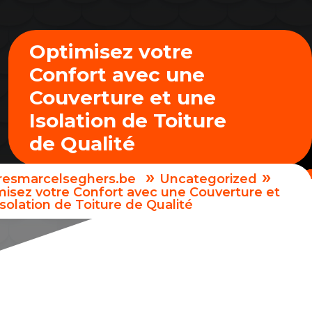
Optimisez votre
Confort avec une
Couverture et une
Isolation de Toiture
de Qualité
»
»
uresmarcelseghers.be
Uncategorized
misez votre Confort avec une Couverture et
solation de Toiture de Qualité