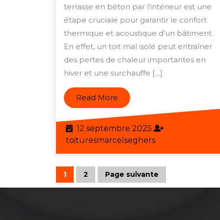
en
terrasse en béton par l’intérieur est une
bét
étape cruciale pour garantir le confort
thermique et acoustique d’un bâtiment.
par
En effet, un toit mal isolé peut entraîner
l’in
des pertes de chaleur importantes en
:
hiver et une surchauffe […]
Con
et
Read
Read More
effi
More
éne
12
12 septembre 2025
ass
septembre
toituresmarcels
toituresmarcelseghers
2025
Navigation
1
2
Page suivante
Page
Page
des
articles