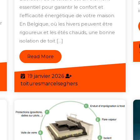
Maison
essentiel pour garantir le confort et
l’efficacité énergétique de votre maison.
avec
r
En Belgique, où les hivers peuvent être
un
rigoureux et les étés chauds, une bonne
Isolant
isolation de toit […]
de
Toiture
Read
Read More
de
More
Qualité
19
19 janvier 2026
eghers
janvier
toituresmarcelseghers
toituresmarcelseghers
2026