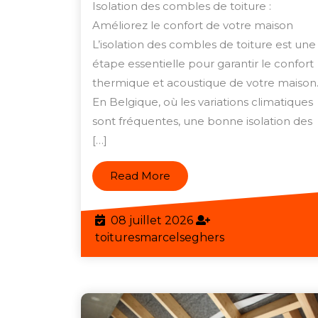
de
Isolation des combles de toiture :
Votre
Améliorez le confort de votre maison
Maison
L’isolation des combles de toiture est une
étape essentielle pour garantir le confort
avec
thermique et acoustique de votre maison
une
En Belgique, où les variations climatiques
Isolation
sont fréquentes, une bonne isolation des
de
[…]
Combles
de
Read
Read More
More
Toiture
efficace
08
08 juillet 2026
juillet
toituresmarcels
toituresmarcelseghers
2026