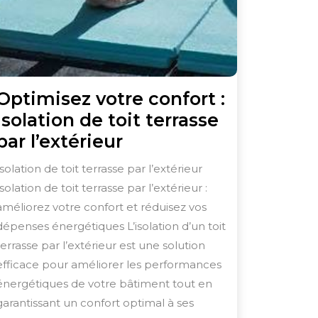
Optimisez votre confort :
Isolation de toit terrasse
Optimisez
par l’extérieur
votre
Isolation de toit terrasse par l’extérieur
confort
Isolation de toit terrasse par l’extérieur :
:
améliorez votre confort et réduisez vos
Isolation
dépenses énergétiques L’isolation d’un toit
de
terrasse par l’extérieur est une solution
efficace pour améliorer les performances
toit
énergétiques de votre bâtiment tout en
terrasse
garantissant un confort optimal à ses
par