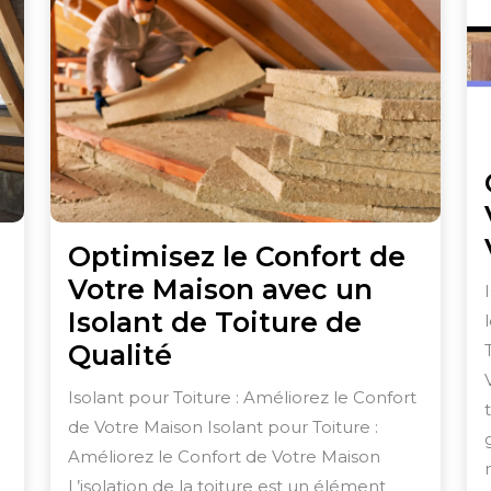
Optimisez le Confort de
Votre Maison avec un
Isolant de Toiture de
Optimisez
Qualité
le
Isolant pour Toiture : Améliorez le Confort
Confort
de Votre Maison Isolant pour Toiture :
de
Améliorez le Confort de Votre Maison
Votre
L’isolation de la toiture est un élément