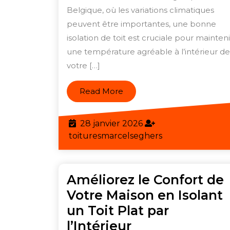
Belgique, où les variations climatiques
en
peuvent être importantes, une bonne
Belgique:
isolation de toit est cruciale pour mainteni
Prix
une température agréable à l’intérieur de
et
votre […]
Avantages
Read
Read More
More
28
28 janvier 2026
janvier
toituresmarcels
toituresmarcelseghers
2026
Améliorez le Confort de
Votre Maison en Isolant
un Toit Plat par
Améliorez
l’Intérieur