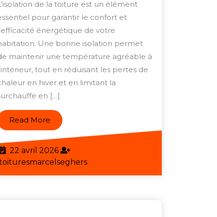
e
avec
L’isolation de la toiture est un élément
la
essentiel pour garantir le confort et
Meilleure
l’efficacité énergétique de votre
habitation. Une bonne isolation permet
Isolation
de maintenir une température agréable à
de
l’intérieur, tout en réduisant les pertes de
Toiture
chaleur en hiver et en limitant la
par
surchauffe en […]
l’Intérieur
Read
Read More
More
22
22 avril 2026
avril
toituresmarcelseghers
toituresmarcelseghers
2026