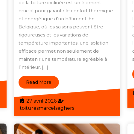
Thermiqu
de la toiture inclinée est un élément
avec
crucial pour garantir le confort thermique
une
et énergétique d’un bâtiment. En
Belgique, où les saisons peuvent être
Isolation
.
rigoureuses et les variations de
de
température importantes, une isolation
Toiture
efficace permet non seulement de
Inclinée
maintenir une température agréable à
de
l’intérieur, […]
Qualité
Read
Read More
More
eghers
27
27 avril 2026
avril
toituresmarcelseghers
toituresmarcelseghers
2026