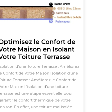
Optimisez le Confort de
Votre Maison en Isolant
Optimisez
Votre Toiture Terrasse
le
Isolation d’une Toiture Terrasse : Améliorez
Confort
le Confort de Votre Maison Isolation d’une
de
Toiture Terrasse : Améliorez le Confort de
Votre
Votre Maison L’isolation d’une toiture
Maison
terrasse est une étape essentielle pour
garantir le confort thermique de votre
en
maison. En effet, une toiture mal isolée
Isolant