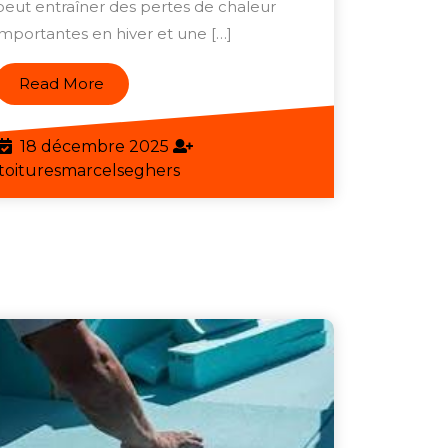
peut entraîner des pertes de chaleur
Votre
importantes en hiver et une […]
Toiture
Terrasse
Read
Read More
More
18
18 décembre 2025
décembre
toituresmarcelseghers
toituresmarcelseghers
2025