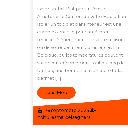
le
Isoler un Toit Plat par l’Intérieur :
Confort
Améliorez le Confort de Votre Habitation
de
Isoler un toit plat par l’intérieur est une
Votre
étape essentielle pour améliorer
Maison
l’efficacité énergétique de votre maison
ou de votre bâtiment commercial. En
en
Belgique, où les températures peuvent
Isolant
varier considérablement tout au long de
un
l’année, une bonne isolation du toit plat
Toit
permet […]
Plat
par
Read
Read More
More
l’Intérieur
26
26 septembre 2025
septembre
toituresmarcels
toituresmarcelseghers
2025