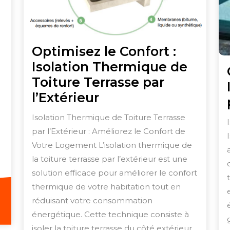
Optimisez le Confort :
Isolation Thermique de
Toiture Terrasse par
Optimisez
l’Extérieur
le
Isolation Thermique de Toiture Terrasse
Confort
par l’Extérieur : Améliorez le Confort de
:
Votre Logement L’isolation thermique de
Isolation
la toiture terrasse par l’extérieur est une
Thermique
solution efficace pour améliorer le confort
thermique de votre habitation tout en
de
réduisant votre consommation
Toiture
eghers
énergétique. Cette technique consiste à
Terrasse
isoler la toiture terrasse du côté extérieur,