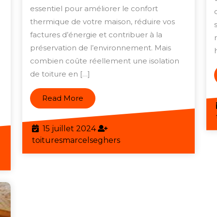
en
essentiel pour améliorer le confort
son
thermique de votre maison, réduire vos
Belgique
factures d’énergie et contribuer à la
:
isant
préservation de l’environnement. Mais
Prix
lation
combien coûte réellement une isolation
à
de toiture en […]
Considérer
bles
Read
nagés
Read More
More
15
15 juillet 2024
juillet
toituresmarcelseghers
toituresmarcelseghers
2024
eghers