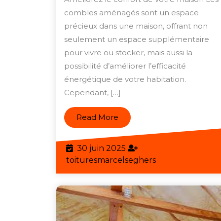
Mai
combles aménagés sont un espace
précieux dans une maison, offrant non
en
seulement un espace supplémentaire
Refa
pour vivre ou stocker, mais aussi la
l’Iso
possibilité d’améliorer l’efficacité
des
énergétique de votre habitation.
Com
Cependant, […]
Amé
Read
Read More
More
30
30 juin 2025
juin
toituresmarcels
toituresmarcelseghers
2025