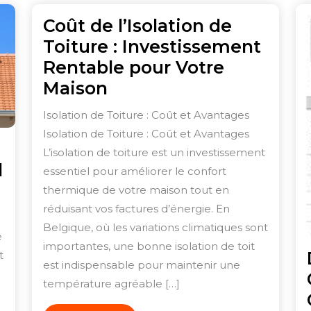
Coût de l’Isolation de
Toiture : Investissement
Rentable pour Votre
Coût
Maison
de
Isolation de Toiture : Coût et Avantages
l’Isolation
Isolation de Toiture : Coût et Avantages
de
L’isolation de toiture est un investissement
l
Toiture
essentiel pour améliorer le confort
:
thermique de votre maison tout en
réduisant vos factures d’énergie. En
Investissement
Belgique, où les variations climatiques sont
Rentable
e
importantes, une bonne isolation de toit
pour
t
est indispensable pour maintenir une
Votre
température agréable […]
Maison