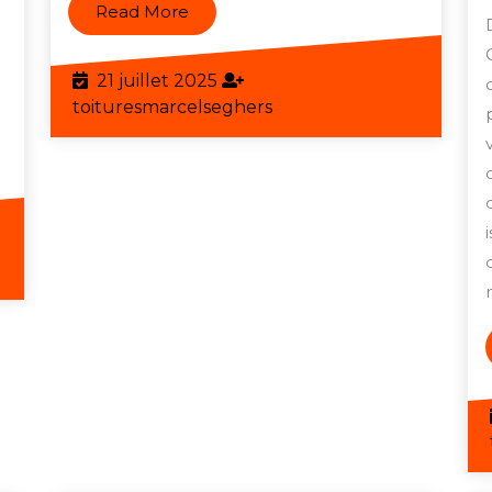
Read
Read More
More
21
21 juillet 2025
juillet
toituresmarcelseghers
toituresmarcelseghers
2025
eghers