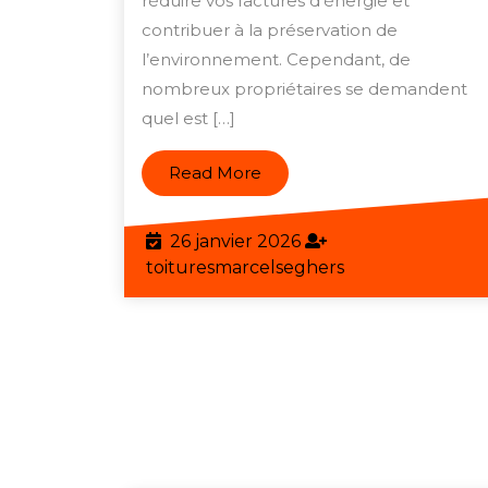
réduire vos factures d’énergie et
Belgique:
contribuer à la préservation de
Ce
l’environnement. Cependant, de
qu’il
nombreux propriétaires se demandent
faut
quel est […]
savoir
Read
Read More
More
26
26 janvier 2026
janvier
toituresmarcels
toituresmarcelseghers
2026