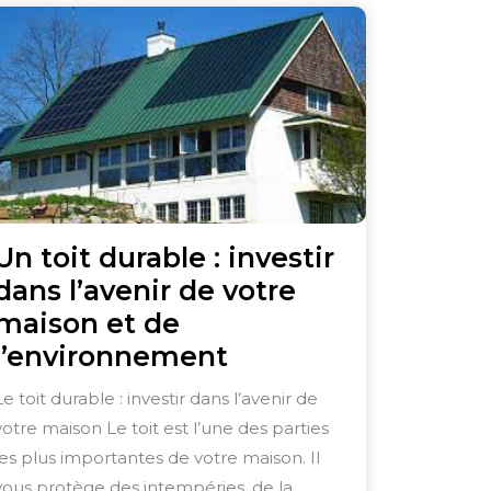
Un toit durable : investir
dans l’avenir de votre
maison et de
Un
l’environnement
toit
Le toit durable : investir dans l’avenir de
durable
votre maison Le toit est l’une des parties
:
les plus importantes de votre maison. Il
investir
vous protège des intempéries, de la