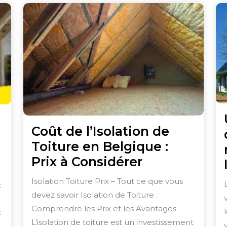
Coût de l’Isolation de
Toiture en Belgique :
Coût
Prix à Considérer
imisez
de
Isolation Toiture Prix – Tout ce que vous
:
l’Isolation
ort
devez savoir Isolation de Toiture :
de
Comprendre les Prix et les Avantages
:
Toiture
L’isolation de toiture est un investissement
e