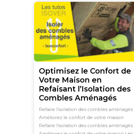
Optimisez le Confort de
Votre Maison en
Refaisant l’Isolation des
Opt
Combles Aménagés
le
Refaire l’isolation des combles aménagés 
Conf
Améliorez le confort de votre maison
de
Refaire l’isolation des combles aménagés 
Votr
Améliorez le confort de votre maison Les