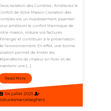
pour
Devis Isolation des Combles : Améliorez le
l’Isolation
Confort de Votre Maison L’isolation des
des
combles est un investissement essentiel
Combles
pour améliorer le confort thermique de
:
votre maison, réduire vos factures
d’énergie et contribuer à la préservation
Améliorez
de l’environnement. En effet, une bonne
le
isolation permet de limiter les
Confort
déperditions de chaleur en hiver et de
de
maintenir une […]
Votre
Maison
Read
Read More
More
04
04 juillet 2025
juillet
toituresmarcelseghers
toituresmarcelseghers
2025