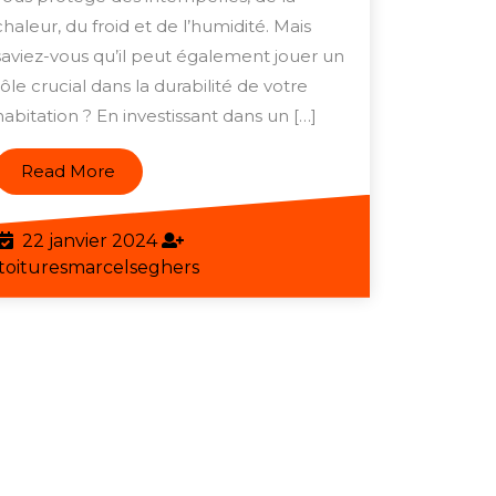
dans
chaleur, du froid et de l’humidité. Mais
saviez-vous qu’il peut également jouer un
l’avenir
rôle crucial dans la durabilité de votre
de
habitation ? En investissant dans un […]
votre
maison
Read
Read More
et
More
de
22
22 janvier 2024
l’environnement
janvier
toituresmarcelseghers
toituresmarcelseghers
2024