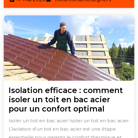
Intérieure
mai
2026
Isolation efficace : comment
isoler un toit en bac acier
Isolatio
pour un confort optimal
efficace
Isoler un toit en bac acier Isoler un toit en bac acier
:
L’isolation d’un toit en bac acier est une étape
comme
essentielle pour garantir le confort thermique et