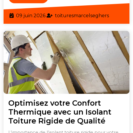
Rigide
More
de
09
toituresm
09 juin 2026
toituresmarcelseghers
Qualit
juin
2026
Optimisez votre Confort
Thermique avec un Isolant
Optimi
Toiture Rigide de Qualité
votre
L’importance de l’isolant toiture rigide pour votre