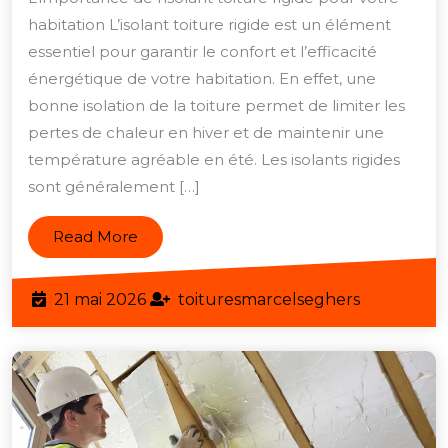
Confor
habitation L’isolant toiture rigide est un élément
Therm
essentiel pour garantir le confort et l’efficacité
avec
énergétique de votre habitation. En effet, une
un
bonne isolation de la toiture permet de limiter les
pertes de chaleur en hiver et de maintenir une
Isolant
température agréable en été. Les isolants rigides
Toiture
sont généralement […]
Rigide
de
Read
Read More
Qualit
More
21
toituresma
21 mai 2026
toituresmarcelseghers
mai
2026