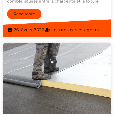
comble, situées entre la charpente et la toiture. […]
l’Isolation
des
Read
Read More
Rampants
More
de
26
toiture
26 février 2026
toituresmarcelseghers
Combles
février
2026