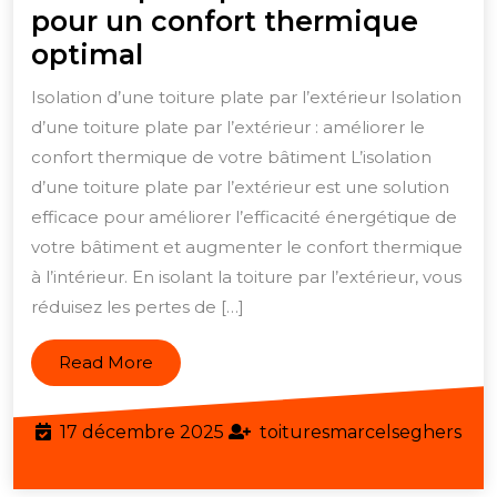
pour un confort thermique
Isolation
optimal
efficace
Isolation d’une toiture plate par l’extérieur Isolation
:
d’une toiture plate par l’extérieur : améliorer le
isoler
confort thermique de votre bâtiment L’isolation
une
d’une toiture plate par l’extérieur est une solution
toiture
efficace pour améliorer l’efficacité énergétique de
votre bâtiment et augmenter le confort thermique
plate
à l’intérieur. En isolant la toiture par l’extérieur, vous
par
réduisez les pertes de […]
l’extérieur
pour
Read
Read More
un
More
confort
17
17 décembre 2025
toituresmarcelseghers
thermique
toituresmarcelseghers
décembre
optimal
2025