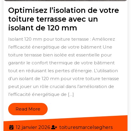
Optimisez l’isolation de votre
toiture terrasse avec un
Optimisez
isolant de 120 mm
l’isolation
Isolant 120 mm pour toiture terrasse : Améliorez
de
l’efficacité énergétique de votre bâtiment Une
votre
toiture terrasse bien isolée est essentielle pour
toiture
garantir le confort thermique de votre bâtiment
terrasse
tout en réduisant les pertes d’énergie. L’utilisation
d’un isolant de 120 mm pour votre toiture terrasse
avec
peut jouer un rôle crucial dans l’amélioration de
un
l’efficacité énergétique de […]
isolant
de
Read
Read More
120
More
mm
12
toiture
12 janvier 2026
toituresmarcelseghers