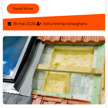
Thermi
Read
Read More
pour
More
Toiture
18
toituresma
18 mai 2026
toituresmarcelseghers
mai
2026