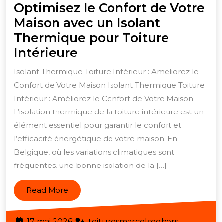
Optimisez le Confort de Votre
Maison avec un Isolant
Thermique pour Toiture
Optimisez
Intérieure
le
Isolant Thermique Toiture Intérieur : Améliorez le
Confort
Confort de Votre Maison Isolant Thermique Toiture
de
Intérieur : Améliorez le Confort de Votre Maison
Votre
L’isolation thermique de la toiture intérieure est un
Maison
élément essentiel pour garantir le confort et
l’efficacité énergétique de votre maison. En
avec
Belgique, où les variations climatiques sont
un
fréquentes, une bonne isolation de la […]
Isolant
Thermique
Read
Read More
pour
More
Toiture
17
toituresma
17 mai 2026
toituresmarcelseghers