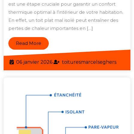
d
est une étape cruciale pour garantir un confort
Vo
thermique optimal à l’intérieur de votre habitation.
En effet, un toit plat mal isolé peut entraîner des
M
pertes de chaleur importantes en […]
av
u
Read
Read More
Is
More
d
06
toitur
06 janvier 2026
toituresmarcelseghers
To
janvier
Pl
2026