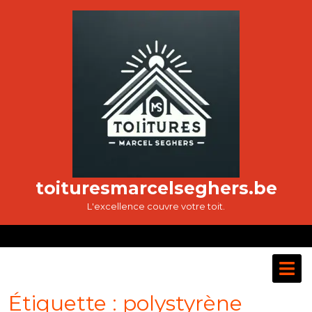
Passer
au
contenu
toituresmarcelseghers.be
L'excellence couvre votre toit.
O
M
Étiquette :
polystyrène