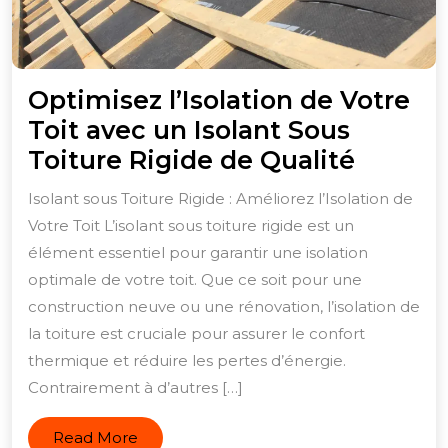
Optimisez l’Isolation de Votre
Toit avec un Isolant Sous
Optimi
Toiture Rigide de Qualité
l’Isolat
Isolant sous Toiture Rigide : Améliorez l’Isolation de
de
Votre Toit L’isolant sous toiture rigide est un
Votre
élément essentiel pour garantir une isolation
Toit
optimale de votre toit. Que ce soit pour une
avec
construction neuve ou une rénovation, l’isolation de
la toiture est cruciale pour assurer le confort
un
thermique et réduire les pertes d’énergie.
Isolant
Contrairement à d’autres […]
Sous
Toiture
Read
Read More