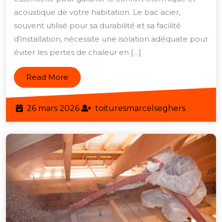
isoler
acoustique de votre habitation. Le bac acier,
un
souvent utilisé pour sa durabilité et sa facilité
d’installation, nécessite une isolation adéquate pour
toit
éviter les pertes de chaleur en […]
en
bac
Read
Read More
acier
More
pour
26
toitures
26 mars 2026
toituresmarcelseghers
un
mars
confort
2026
optimal