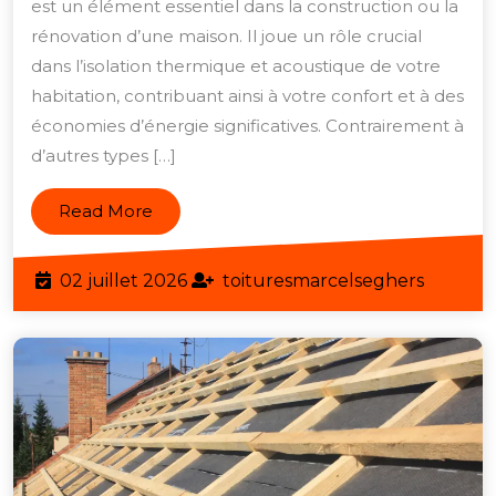
Votre
est un élément essentiel dans la construction ou la
Maison
rénovation d’une maison. Il joue un rôle crucial
avec
dans l’isolation thermique et acoustique de votre
habitation, contribuant ainsi à votre confort et à des
un
économies d’énergie significatives. Contrairement à
Isolant
d’autres types […]
Rigide
Sous
Read
Read More
Toiture
More
02
toiture
02 juillet 2026
toituresmarcelseghers
juillet
2026