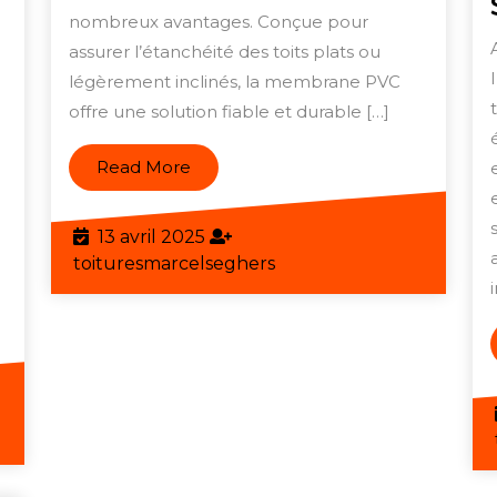
nombreux avantages. Conçue pour
PVC
assurer l’étanchéité des toits plats ou
durab
légèrement inclinés, la membrane PVC
et
offre une solution fiable et durable […]
étanc
Read
Read More
More
13
13 avril 2025
avril
toituresmarcelseghers
toituresmarcelseghers
2025
eghers