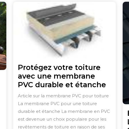
Protégez votre toiture
avec une membrane
Proté
PVC durable et étanche
votre
Article sur la membrane PVC pour toiture
toitur
La membrane PVC pour une toiture
avec
durable et étanche La membrane en PVC
une
est devenue un choix populaire pour les
memb
revêtements de toiture en raison de ses