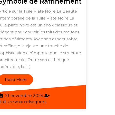
Élégance
Symbole de Raffinement
intempore
Article sur la Tuile Plate Noire La Beauté
le
:
Intemporelle de la Tuile Plate Noire La
La
tuile plate noire est un choix classique et
he
Tuile
élégant pour couvrir les toits des maisons
Plate
et des bâtiments. Avec son aspect sobre
et raffiné, elle ajoute une touche de
Noire,
sophistication à n’importe quelle structure
Symbole
architecturale. Outre son esthétique
de
indéniable, la […]
Raffinem
Read
Read More
More
21
21 novembre 2024
novembre
toituresmarcelseghers
toituresmarcelseghers
2024