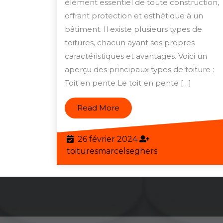
de
élément essentiel de toute construction,
toiture
offrant protection et esthétique à un
:
bâtiment. Il existe plusieurs types de
toitures, chacun ayant ses propres
un
caractéristiques et avantages. Voici un
guide
aperçu des principaux types de toiture :
comple
Toit en pente Le toit en pente […]
pour
choisir
Read
Read More
le
More
bon
26
26 février 2024
revêtem
février
toituresmarcels
toituresmarcelseghers
2024