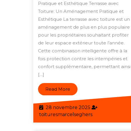
Votre
Pratique et Esthétique Terrasse avec
Espace
Toiture: Un Aménagement Pratique et
Extérieur
Esthétique La terrasse avec toiture est un
Toute
aménagement de plus en plus populaire
pour les propriétaires souhaitant profiter
l’Année
de leur espace extérieur toute l’année.
avec
Cette combinaison intelligente offre à la
une
fois protection contre les intempéries et
Terrasse
confort supplémentaire, permettant ainsi
Élégante
[…]
et
Pratique
Read
Read More
More
sous
Toiture
28
28 novembre 2025
novembre
toituresmarcels
toituresmarcelseghers
2025