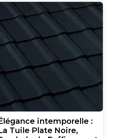
gez
e
Élégance intemporelle :
La Tuile Plate Noire,
rane