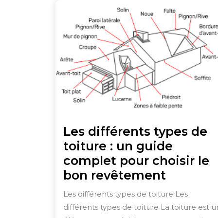
Les différents types de
toiture : un guide
complet pour choisir le
Les
bon revêtement
différen
Les différents types de toiture Les
types
différents types de toiture La toiture est u