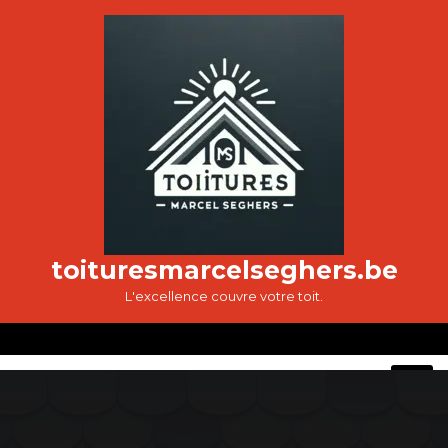
Passer
au
contenu
toituresmarcelseghers.be
L'excellence couvre votre toit.
O
M