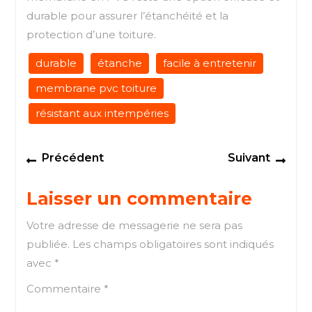
durable pour assurer l’étanchéité et la
protection d’une toiture.
durable
étanche
facile à entretenir
membrane pvc toiture
résistant aux intempéries
Navigation
Previous
Next
Précédent
Suivant
de
post:
post
l’article
Laisser un commentaire
Votre adresse de messagerie ne sera pas
publiée.
Les champs obligatoires sont indiqués
avec
*
Commentaire
*