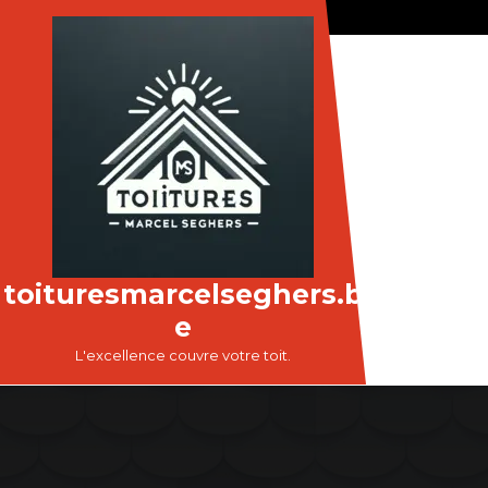
Passer
au
contenu
toituresmarcelseghers.b
e
L'excellence couvre votre toit.