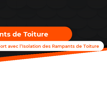
nts de Toiture
ort avec l’Isolation des Rampants de Toiture