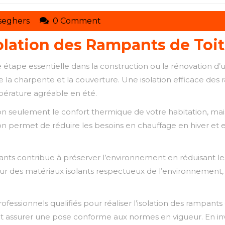
toituresmarcelseghers
seghers
0 Comment
solation des Rampants de Toi
ne étape essentielle dans la construction ou la rénovation
ntre la charpente et la couverture. Une isolation efficace de
pérature agréable en été.
non seulement le confort thermique de votre habitation, m
ion permet de réduire les besoins en chauffage en hiver et en
nts contribue à préserver l’environnement en réduisant les 
 des matériaux isolants respectueux de l’environnement, vo
essionnels qualifiés pour réaliser l’isolation des rampants 
t assurer une pose conforme aux normes en vigueur. En inve