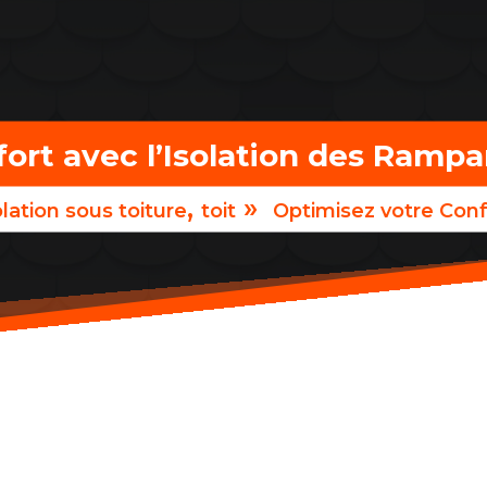
ort avec l’Isolation des Rampa
,
»
olation sous toiture
toit
Optimisez votre Conf