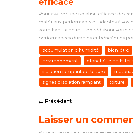
efficace
Pour assurer une isolation efficace des ram
matériaux performants et adaptés à vos be
votre habitation tout en réduisant votre 
performances durables et bénéfiques pour
accumulation d'humidité
bien-être
environnement
étanchéité de la toi
isolation rampant de toiture
matériau
signes d'isolation rampant
toiture
Navigation
Previous
Précédent
de
post:
Laisser un commen
l’article
Votre adresse de messagerie ne sera pas 