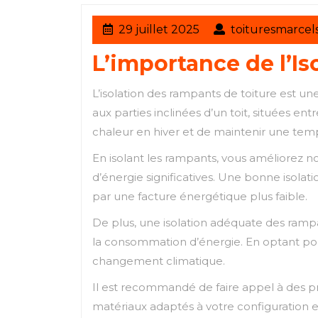
29
29 juillet 2025
toituresmarcel
juillet
L’importance de l’I
2025
L’isolation des rampants de toiture est u
aux parties inclinées d’un toit, situées e
chaleur en hiver et de maintenir une tem
En isolant les rampants, vous améliorez 
d’énergie significatives. Une bonne isolat
par une facture énergétique plus faible.
De plus, une isolation adéquate des rampa
la consommation d’énergie. En optant pour
changement climatique.
Il est recommandé de faire appel à des prof
matériaux adaptés à votre configuration e