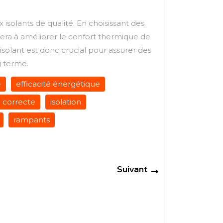
 isolants de qualité. En choisissant des
uera à améliorer le confort thermique de
solant est donc crucial pour assurer des
g terme.
e
efficacité énergétique
n correcte
isolation
rampants
Next
Suivant
post: