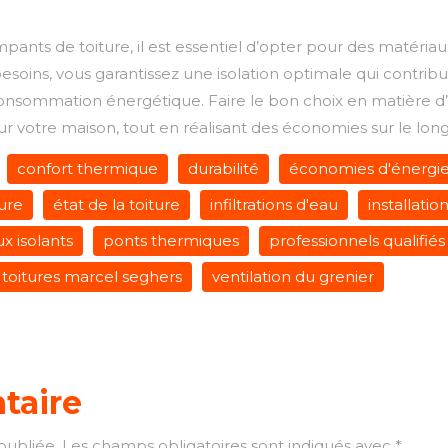
pants de toiture, il est essentiel d’opter pour des matériaux
soins, vous garantissez une isolation optimale qui contrib
consommation énergétique. Faire le bon choix en matière d’i
 votre maison, tout en réalisant des économies sur le lon
confort thermique
durabilité
économies d'énergi
ture
état de la toiture
infiltrations d'eau
installatio
x isolants
ponts thermiques
professionnels qualifiés
toitures marcel seghers
ventilation du grenier
taire
publiée.
Les champs obligatoires sont indiqués avec
*