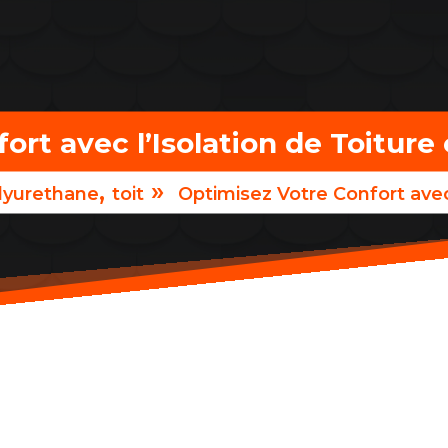
ort avec l’Isolation de Toitur
,
»
lyurethane
toit
Optimisez Votre Confort avec