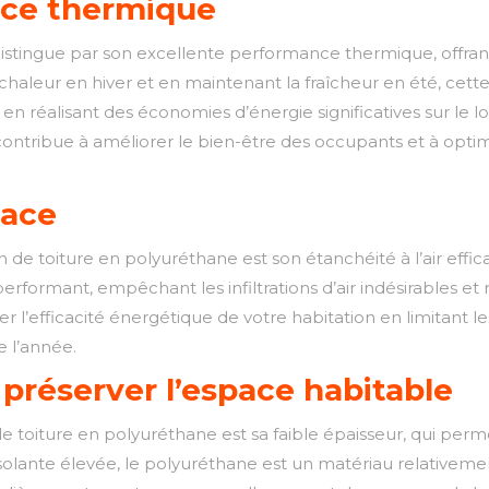
nce thermique
 distingue par son excellente performance thermique, offran
e chaleur en hiver et en maintenant la fraîcheur en été, cet
n réalisant des économies d’énergie significatives sur le l
ontribue à améliorer le bien-être des occupants et à optimi
cace
n de toiture en polyuréthane est son étanchéité à l’air effic
formant, empêchant les infiltrations d’air indésirables et 
 l’efficacité énergétique de votre habitation en limitant l
e l’année.
 préserver l’espace habitable
de toiture en polyuréthane est sa faible épaisseur, qui perm
isolante élevée, le polyuréthane est un matériau relativeme