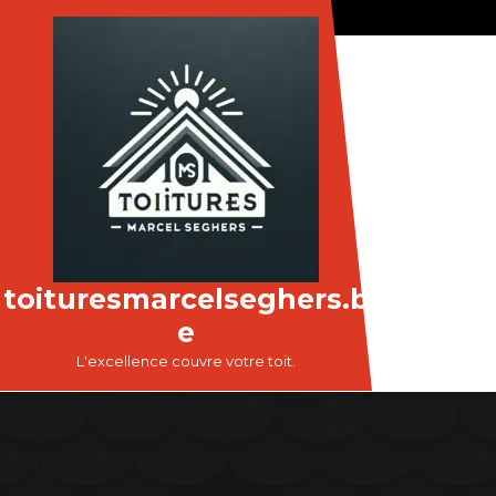
Passer
au
contenu
toituresmarcelseghers.b
e
L'excellence couvre votre toit.