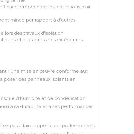
 long terme.
ficace, empêchant les infiltrations d’air
ment mince par rapport à d’autres
 lors des travaux d’isolation.
tiques et aux agressions extérieures,
 garantir une mise en œuvre conforme aux
à poser des panneaux isolants en
ut risque d’humidité et de condensation.
ssi à sa durabilité et à ses performances
tez pas à faire appel à des professionnels
me en énergie tout au long de l’année.