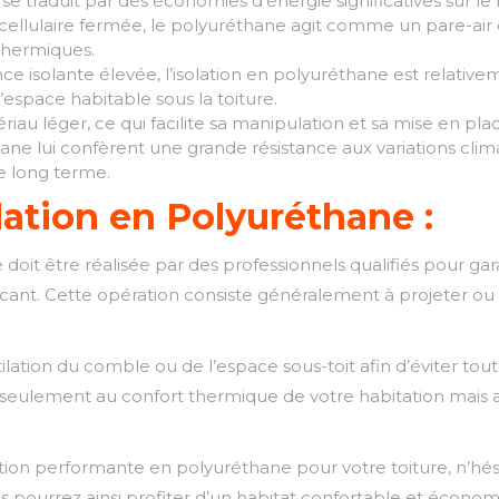
 se traduit par des économies d’énergie significatives sur le
cellulaire fermée, le polyuréthane agit comme un pare-air ef
 thermiques.
 isolante élevée, l’isolation en polyuréthane est relative
espace habitable sous la toiture.
u léger, ce qui facilite sa manipulation et sa mise en place
ne lui confèrent une grande résistance aux variations clima
le long terme.
olation en Polyuréthane :
ane doit être réalisée par des professionnels qualifiés pour
ant. Cette opération consiste généralement à projeter ou 
tilation du comble ou de l’espace sous-toit afin d’éviter to
 seulement au confort thermique de votre habitation mais au
tion performante en polyuréthane pour votre toiture, n’hési
Vous pourrez ainsi profiter d’un habitat confortable et écono