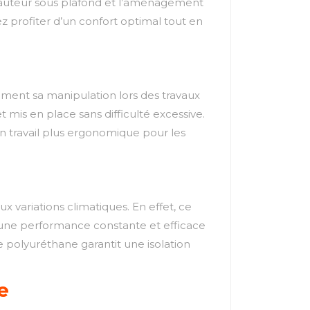
 hauteur sous plafond et l’aménagement
ez profiter d’un confort optimal tout en
dement sa manipulation lors des travaux
t mis en place sans difficulté excessive.
n travail plus ergonomique pour les
x variations climatiques. En effet, ce
t une performance constante et efficace
 polyuréthane garantit une isolation
e