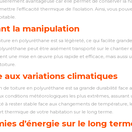
rticulièrement avantageuse car elle permet de conserver la
ettre l’efficacité thermique de l’isolation. Ainsi, vous pouv
bitable.
ant la manipulation
toiture en polyuréthane est sa légèreté, ce qui facilite gran
 polyuréthane peut être aisément transporté sur le chantier e
nt une mise en œuvre plus rapide et efficace, mais aussi u
toiture.
e aux variations climatiques
n de toiture en polyuréthane est sa grande durabilité face au
 aux conditions météorologiques les plus extrêmes, assuran
ité à rester stable face aux changements de température, le
ort thermique de votre habitation sur le long terme.
ies d’énergie sur le long term