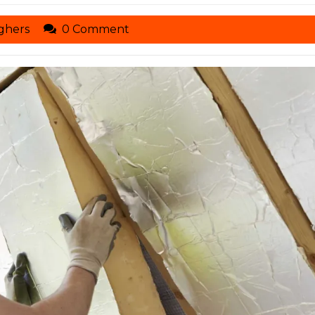
toituresmarcelseghers
ghers
0 Comment