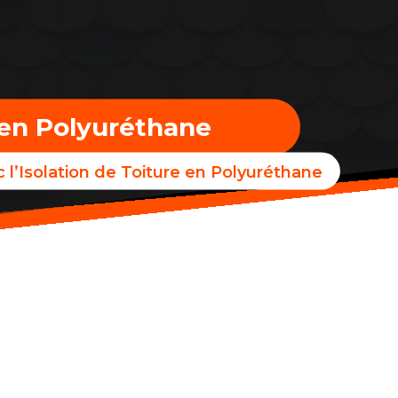
e en Polyuréthane
 l’Isolation de Toiture en Polyuréthane