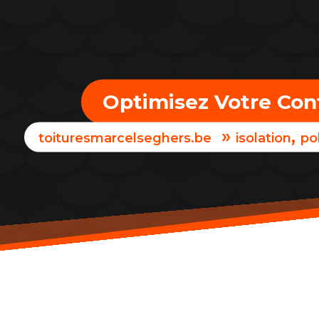
Optimisez Votre Conf
»
,
toituresmarcelseghers.be
isolation
po