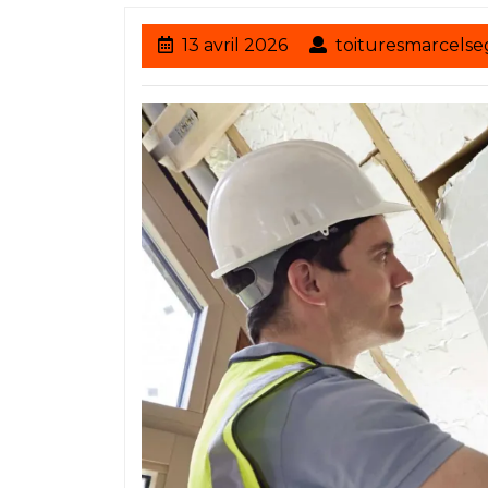
13
13 avril 2026
toituresmarcelse
avril
2026