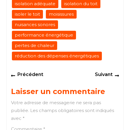
isolation adéquate
isolation du toit
isoler le toit
moisissures
nuisances sonores
performance énergétique
pertes de chaleur
réduction des dépenses énergétiques
Navigation
Previous
Next
Précédent
Suivant
de
post:
post
l’article
Laisser un commentaire
Votre adresse de messagerie ne sera pas
publiée.
Les champs obligatoires sont indiqués
avec
*
Commentaire
*