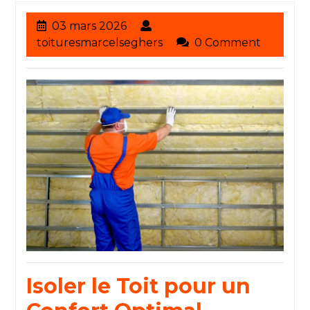
03
03 mars 2026
mars
toituresmarcelseghers
toituresmarcelseghers
0 Comment
2026
Isoler le Toit pour un