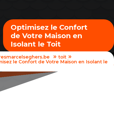
Optimisez le Confort
de Votre Maison en
Isolant le Toit
»
»
uresmarcelseghers.be
toit
isez le Confort de Votre Maison en Isolant le