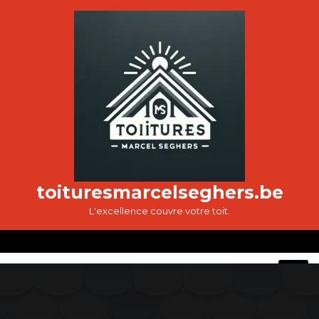
Passer
au
contenu
toituresmarcelseghers.be
L'excellence couvre votre toit.
O
M