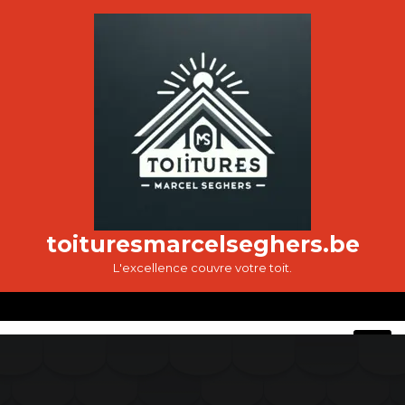
Passer
au
contenu
toituresmarcelseghers.be
L'excellence couvre votre toit.
O
M