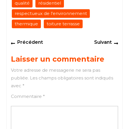
qualité
résidentiel
respectueux de l'environnement
thermique
toiture terrasse
Navigation
Previous
Next
Précédent
Suivant
de
post:
post
l’article
Laisser un commentaire
Votre adresse de messagerie ne sera pas
publiée.
Les champs obligatoires sont indiqués
avec
*
Commentaire
*