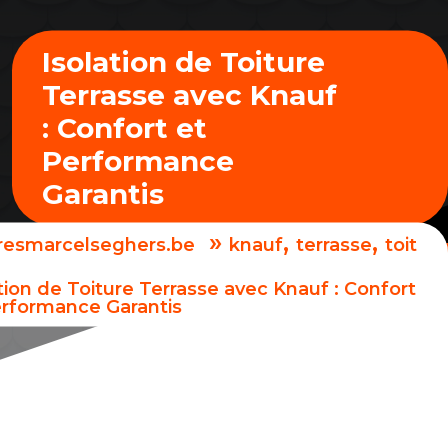
Isolation de Toiture
Terrasse avec Knauf
: Confort et
Performance
Garantis
»
,
,
uresmarcelseghers.be
knauf
terrasse
toit
tion de Toiture Terrasse avec Knauf : Confort
erformance Garantis